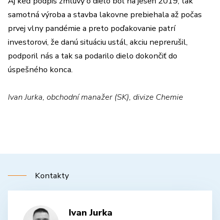
Aj keď podpis zmluvy o dielo bol na jeseň 2019, tak
samotná výroba a stavba lakovne prebiehala až počas
prvej vlny pandémie a preto poďakovanie patrí
investorovi, že danú situáciu ustál, akciu neprerušil,
podporil nás a tak sa podarilo dielo dokončiť do
úspešného konca.
Ivan Jurka, obchodní manažer (SK), divize Chemie
Kontakty
Ivan Jurka