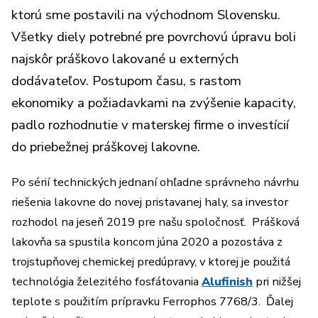
ktorú sme postavili na východnom Slovensku.
Všetky diely potrebné pre povrchovú úpravu boli
najskôr práškovo lakované u externých
dodávateľov. Postupom času, s rastom
ekonomiky a požiadavkami na zvýšenie kapacity,
padlo rozhodnutie v materskej firme o investícií
do priebežnej práškovej lakovne.
Po sérií technických jednaní ohľadne správneho návrhu
riešenia lakovne do novej pristavanej haly, sa investor
rozhodol na jeseň 2019 pre našu spoločnosť. Prášková
lakovňa sa spustila koncom júna 2020 a pozostáva z
trojstupňovej chemickej predúpravy, v ktorej je použitá
technológia železitého fosfátovania
Alufinish
pri nižšej
teplote s použitím prípravku Ferrophos 7768/3. Ďalej