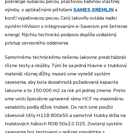
pokračuje sušiacou pecou, plastovou kabinou vlastnej
výroby s aplikačnými pištoľami
SAMES KREMLIN
a
končí vypaľovacou pecou. Celú lakovňu ovláda riadici
systém HiVision s integrovaným e-Saverom pre šetrenie
energií. Rýchlu technickú podporu dopĺňa vzdialený
prístup servisného oddelenia.
Samotnému technickému riešeniu lakovne predchádzali
rôzne testy a skúšky. Tým že sa jedná hlavne o trubkový
materiál rôznej dĺžky, museli sme vyriešiť systém
zavesenia, aby bola dosiahnutá požadovaná kapacita
lakovne a to 150.000 m2 za rok pri jednej zmene. Preto
sme volili špeciálne upravené rámy HCF na maximálnu
variabilitu podľa dĺžok trubiek. Do nich sme použili
závesové lišty H11B 800x50 a samotné trubky držia na
trubkových hákoch ROB 50x2,0 D25. Zvolený systém
zavesenia bol testovaný v reálnej prevádzke s