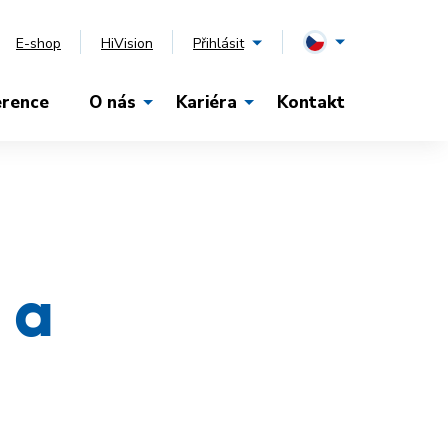
E-shop
HiVision
Přihlásit
erence
O nás
Kariéra
Kontakt
 a