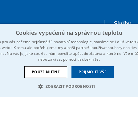
Služby
Cookies vypečené na správnou teplotu
Kompresory
O ITS
o pro vás pečeme nejrůznější inovativní technologie, staráme se i o uživatelsk
Odlakování
Kariéra
 webu. K tomu ale potřebujeme my a naši partneři používat soubory cookies, 
íme. Na vás je, jaké cookies nám povolíte upéct do zlatova a které ne. Vše mů
ika
Vakuové vývěvy a
nebo zakázat pomocí tlačítek níže.
Referenc
nízkotlaká dmychadla
POUZE NUTNÉ
PŘIJMOUT VŠE
Kontaktu
azení
ZOBRAZIT PODROBNOSTI
VÝKONOVÉ SOUBORY
SOUBORY CÍLENÍ
FUNKČNÍ 
é soubory
Výkonové soubory
Soubory cílení
Funkční soubory
Neza
kies
Oznámení EU
Jsme součástí skupiny