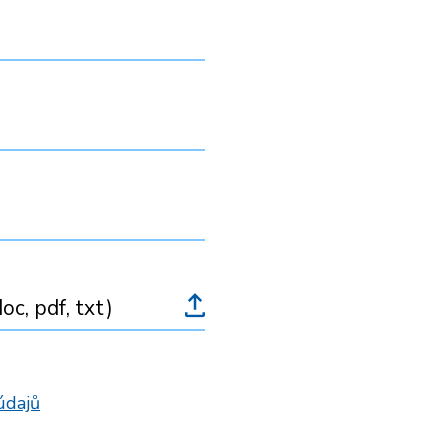
oc, pdf, txt)
údajů