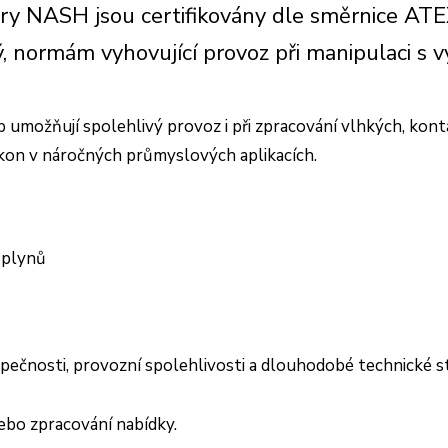
ry NASH jsou certifikovány dle směrnice AT
ný, normám vyhovující provoz při manipulaci s
 umožňují spolehlivý provoz i při zpracování vlhkých, kont
í výkon v náročných průmyslových aplikacích.
 plynů
čnosti, provozní spolehlivosti a dlouhodobé technické sta
ebo zpracování nabídky.