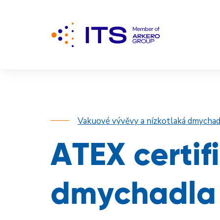
Vakuové vývěvy a nízkotlaká dmychad
ATEX certi
dmychadla