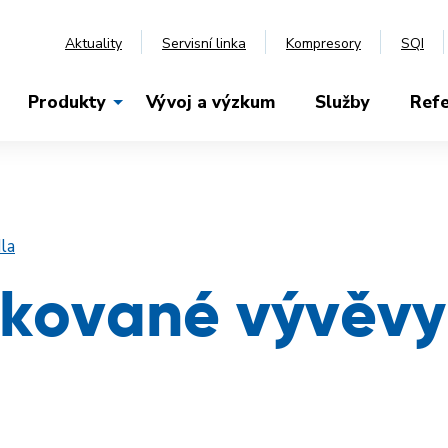
Aktuality
Servisní linka
Kompresory
SQI
Produkty
Vývoj a výzkum
Služby
Ref
la
fikované vývěvy