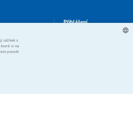
Přihlášení
HiVision
ý zážitek s
Technické listy
které si na
CZECH
žete povolit
ENGLISH
e
GERMAN
jte nás
RUSSIAN
SLOVAK
SOUBORY
NEZAŘAZENÉ SOUBORY
řazené soubory