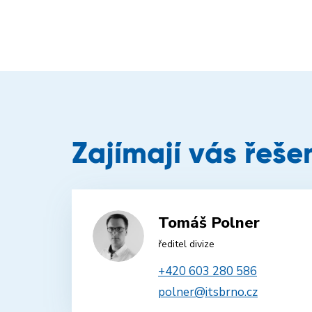
Zajímají vás řeše
Tomáš Polner
ředitel divize
+420 603 280 586
polner@itsbrno.cz