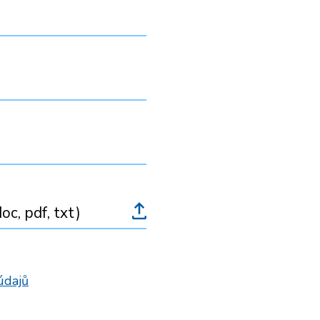
oc, pdf, txt)
údajů