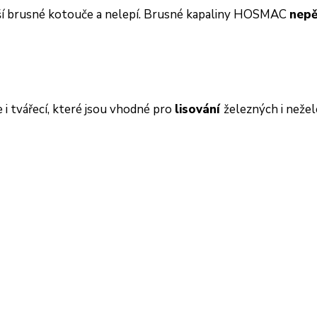
áší brusné kotouče a nelepí. Brusné kapaliny HOSMAC
nepě
i tvářecí, které jsou vhodné pro
lisování
železných i neže