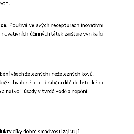
ech.
áce
. Používá ve svých recepturách inovativní
novativních účinných látek zajišťuje vynikající
ábění všech železných i neželezných kovů.
lně schválené pro obrábění dílů do leteckého
e a netvoří úsady v tvrdé vodě a nepění
kty díky dobré smáčivosti zajišťují