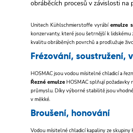
obráběcích procesů v závislosti n
Unitech Kühlschmierstoffe vyrábí
emulze s
konzervanty, které jsou šetrnější k lidskému z
kvalitu obráběných povrchů a prodlužuje živ
Frézování, soustružení, v
HOSMAC jsou vodou mísitelné chladicí a řezné
Řezné emulze
HOSMAC splňují požadavky na 
průmyslu
.
Díky výborné stabilitě jsou vhodné
v měkké.
Broušení, honování
Vodou mísitelné chladicí kapaliny ze skupiny 