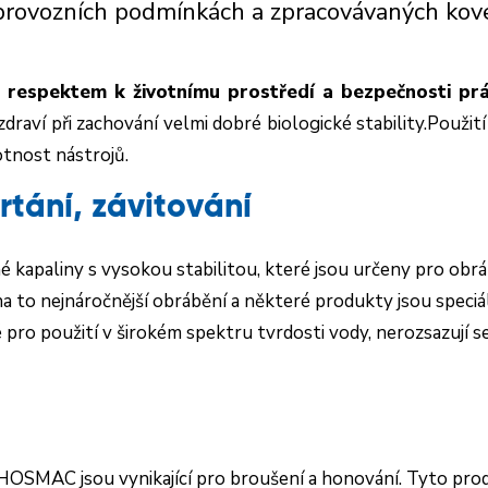
a provozních podmínkách a zpracovávaných kov
 respektem k životnímu prostředí a bezpečnosti pr
draví při zachování velmi dobré biologické stability.Použití i
otnost nástrojů.
rtání, závitování
 kapaliny s vysokou stabilitou, které jsou určeny pro obr
to nejnáročnější obrábění a některé produkty jsou speciá
 pro použití v širokém spektru tvrdosti vody, nerozsazují s
HOSMAC jsou vynikající pro broušení a honování. Tyto produ