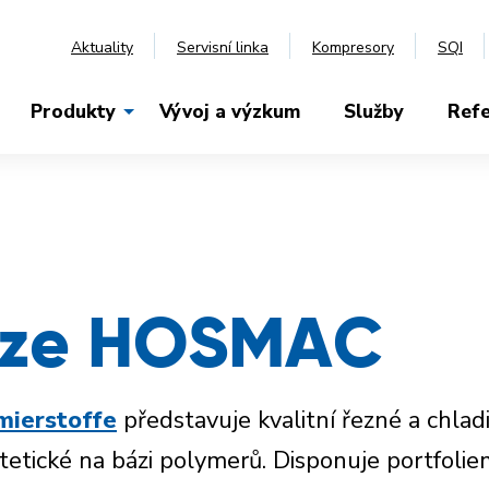
Aktuality
Servisní linka
Kompresory
SQI
Produkty
Vývoj a výzkum
Služby
Ref
lze HOSMAC
mierstoffe
představuje kvalitní řezné a chladi
yntetické na bázi polymerů. Disponuje portfol