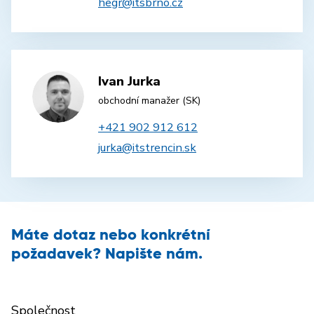
hegr@itsbrno.cz
Ivan Jurka
obchodní manažer (SK)
+421 902 912 612
jurka@itstrencin.sk
Máte dotaz nebo konkrétní
požadavek? Napište nám.
Společnost