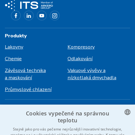
Produkty
Lakovny
Kompresory
Chemie
Odlakování
Závěsová technika
Vakuové vývěvy a
a maskování
nízkotlaká dmychadla
Průmyslové chlazení
Přihlášení
Služby
Cookies vypečené na správnou
HiVision
O ITS
teplotu
CZECH
Stejně jako pro vás pečeme nejrůznější inovativní technologie,
Technické listy
Kariéra
staráme se i o uživatelský zážitek s používáním webu. K tomu ale