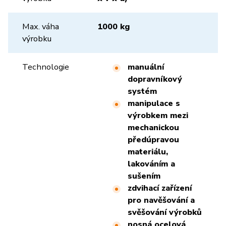
Max. váha
1000 kg
výrobku
Technologie
manuální
dopravníkový
systém
manipulace s
výrobkem mezi
mechanickou
předúpravou
materiálu,
lakováním a
sušením
zdvihací zařízení
pro navěšování a
svěšování výrobků
nosná ocelová