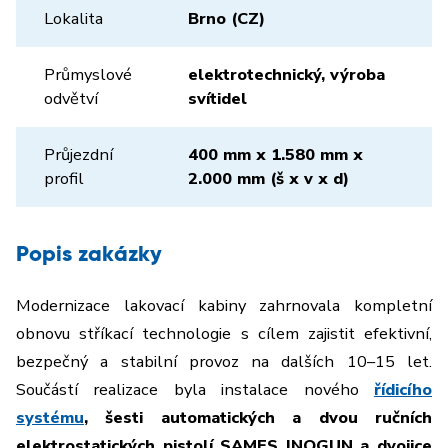
Lokalita
Brno (CZ)
Průmyslové
elektrotechnický, výroba
odvětví
svítidel
Průjezdní
400 mm x 1.580 mm x
profil
2.000 mm (š x v x d)
Popis zakázky
Modernizace lakovací kabiny zahrnovala kompletní
obnovu stříkací technologie s cílem zajistit efektivní,
bezpečný a stabilní provoz na dalších 10–15 let.
Součástí realizace byla instalace nového
řídicího
systému
, šesti automatických a dvou ručních
elektrostatických pistolí SAMES INOGUN a dvojice