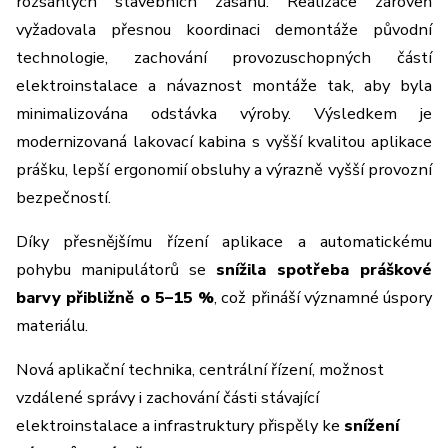
rozsáhlých stavebních zásahů. Realizace zároveň
vyžadovala přesnou koordinaci demontáže původní
technologie, zachování provozuschopných částí
elektroinstalace a návaznost montáže tak, aby byla
minimalizována odstávka výroby. Výsledkem je
modernizovaná lakovací kabina s vyšší kvalitou aplikace
prášku, lepší ergonomií obsluhy a výrazně vyšší provozní
bezpečností.
Díky přesnějšímu řízení aplikace a automatickému
pohybu manipulátorů se
snížila spotřeba práškové
barvy přibližně o 5–15 %
, což přináší významné úspory
materiálu.
Nová aplikační technika, centrální řízení, možnost
vzdálené správy i zachování části stávající
elektroinstalace a infrastruktury přispěly ke
snížení