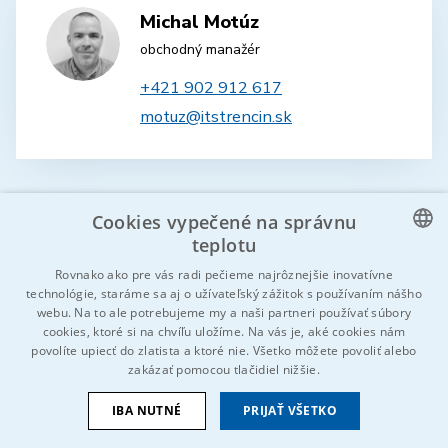
Michal Motúz
obchodný manažér
+421 902 912 617
motuz@itstrencin.sk
Cookies vypečené na správnu
teplotu
CZECH
Rovnako ako pre vás radi pečieme najrôznejšie inovatívne
technológie, staráme sa aj o užívateľský zážitok s používaním nášho
Poznáš niekoho, koho by to mohlo
ENGLISH
webu. Na to ale potrebujeme my a naši partneri používať súbory
zaujímať?
Neváhaj a zdieľaj!
cookies, ktoré si na chvíľu uložíme. Na vás je, aké cookies nám
GERMAN
povolíte upiecť do zlatista a ktoré nie. Všetko môžete povoliť alebo
zakázať pomocou tlačidiel nižšie.
RUSSIAN
SLOVAK
IBA NUTNÉ
PRIJAŤ VŠETKO