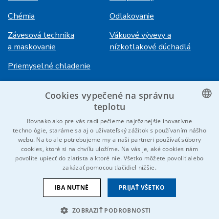
Chémia
Odlakovanie
Závesová technika
Vákuové vývevy a
a maskovanie
nízkotlakové dúchadlá
Priemyselné chladenie
Cookies vypečené na správnu
Prihlásenie
Služby
teplotu
HiVision
O ITS
CZECH
Rovnako ako pre vás radi pečieme najrôznejšie inovatívne
technológie, staráme sa aj o užívateľský zážitok s používaním nášho
Technické listy
Kariéra
ENGLISH
webu. Na to ale potrebujeme my a naši partneri používať súbory
cookies, ktoré si na chvíľu uložíme. Na vás je, aké cookies nám
Referencie
GERMAN
povolíte upiecť do zlatista a ktoré nie. Všetko môžete povoliť alebo
zakázať pomocou tlačidiel nižšie.
RUSSIAN
Kontaktujte nás
SLOVAK
IBA NUTNÉ
PRIJAŤ VŠETKO
ZOBRAZIŤ PODROBNOSTI
© 2026 IDEAL-Trade Service, spol. s r.o.