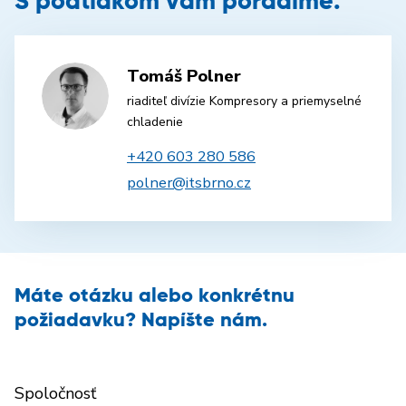
S podtlakom vám poradíme.
Tomáš Polner
riaditeľ divízie Kompresory a priemyselné
chladenie
+420 603 280 586
polner@itsbrno.cz
Máte otázku alebo konkrétnu
požiadavku? Napíšte nám.
Spoločnosť