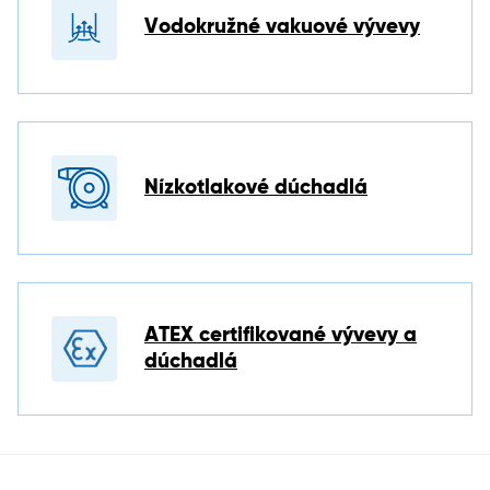
Vodokružné vakuové vývevy
Nízkotlakové dúchadlá
ATEX certifikované vývevy a
dúchadlá