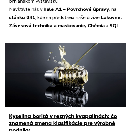
brnianskom výstavisku.
Navštívte nás v
hale A1 – Povrchové úpravy
, na
stánku 041
, kde sa predstavia naše divízie
Lakovne,
Závesová technika a maskovanie, Chémia
a
SQI
.
Kyselina boritá v rezných kvapalinách: čo
znamená zmena klasifikácie pre výrobné
podniky