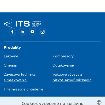
Produkty
Lakovne
Kompresory
Chémia
Odlakovanie
Závesová technika
Vákuové vývevy a
a maskovanie
nízkotlakové dúchadlá
Priemyselné chladenie
Prihlásenie
Cookies vypečené na správnu
Služby