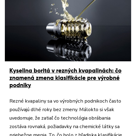
Kyselina boritá v rezných kvapalinách: čo
znamená zmena klasifikácie pre výrobné
podniky
Rezné kvapaliny sa vo výrobných podnikoch často
používajú dlhé roky bez zmeny. Málokto si však
uvedomuje, že zatiaľ čo technológia obrábania
zostáva rovnaká, požiadavky na chemické látky sa
priebežne menia. To, čo bolo z hľadiska klasifikácie