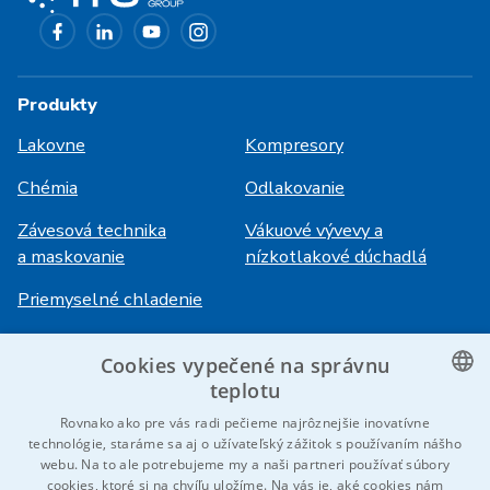
Produkty
Lakovne
Kompresory
Chémia
Odlakovanie
Závesová technika
Vákuové vývevy a
a maskovanie
nízkotlakové dúchadlá
Priemyselné chladenie
Cookies vypečené na správnu
Prihlásenie
Služby
teplotu
HiVision
O ITS
CZECH
Rovnako ako pre vás radi pečieme najrôznejšie inovatívne
technológie, staráme sa aj o užívateľský zážitok s používaním nášho
Technické listy
Kariéra
ENGLISH
webu. Na to ale potrebujeme my a naši partneri používať súbory
cookies, ktoré si na chvíľu uložíme. Na vás je, aké cookies nám