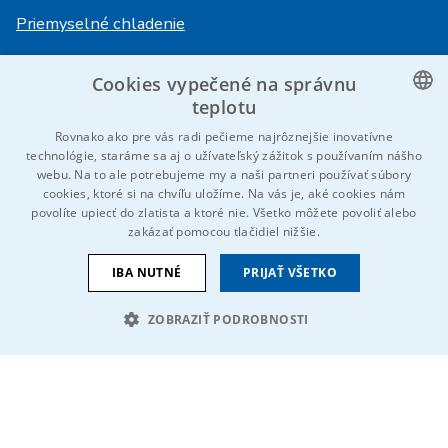
Priemyselné chladenie
Cookies vypečené na správnu
Prihlásenie
Služby
teplotu
HiVision
O ITS
CZECH
Rovnako ako pre vás radi pečieme najrôznejšie inovatívne
technológie, staráme sa aj o užívateľský zážitok s používaním nášho
Technické listy
Kariéra
ENGLISH
webu. Na to ale potrebujeme my a naši partneri používať súbory
cookies, ktoré si na chvíľu uložíme. Na vás je, aké cookies nám
Referencie
GERMAN
povolíte upiecť do zlatista a ktoré nie. Všetko môžete povoliť alebo
zakázať pomocou tlačidiel nižšie.
RUSSIAN
Kontaktujte nás
SLOVAK
IBA NUTNÉ
PRIJAŤ VŠETKO
ZOBRAZIŤ PODROBNOSTI
© 2026 IDEAL-Trade Service, spol. s r.o.
VOP
Ochrana osobných údajov
Cookies
Oznámenie EU
NEVYHNUTNE POTREBNÉ
VÝKONNOSŤ
Sme súčasťou skupiny
CIELENIE
FUNKCIE
NEKLASIFIKOVANÉ