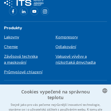
Produkty
Lakovny
Kompresory
Chemie
Odlakování
Závěsová technika
Vakuové vývěvy a
a maskování
nízkotlaká dmychadla
Průmyslové chlazení
Přihlášení
Služby
Cookies vypečené na správnou
HiVision
O ITS
teplotu
CZECH
Stejně jako pro vás pečeme nejrůznější inovativní technologie,
Technické listy
Kariéra
staráme se i o uživatelský zážitek s používáním webu. K tomu ale