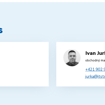
s
Ivan Ju
obchodný ma
+421 902 
jurka@itst