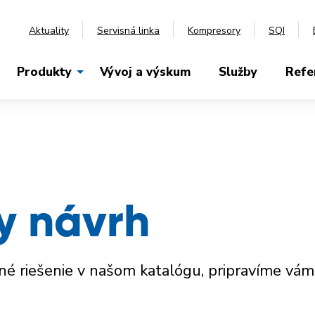
Aktuality
Servisná linka
Kompresory
SQI
Produkty
Vývoj a výskum
Služby
Refe
y návrh
é riešenie v našom katalógu, pripravíme vá