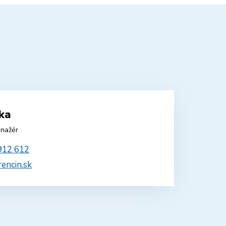
rka
nažér
912 612
rencin.sk