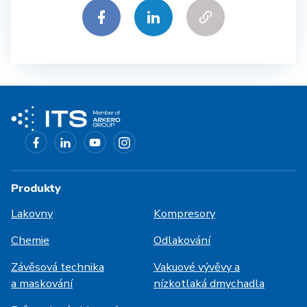
Produkty
Lakovny
Kompresory
Chemie
Odlakování
Závěsová technika
Vakuové vývěvy a
a maskování
nízkotlaká dmychadla