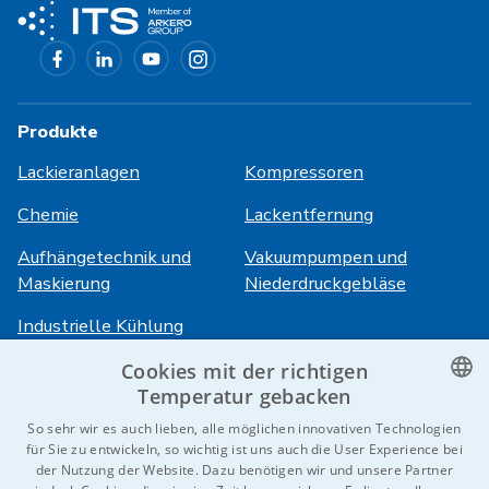
Produkte
Lackieranlagen
Kompressoren
Chemie
Lackentfernung
Aufhängetechnik und
Vakuumpumpen und
Maskierung
Niederdruckgebläse
Industrielle Kühlung
Cookies mit der richtigen
Anmeldung
Dienstleistungen
Temperatur gebacken
CZECH
So sehr wir es auch lieben, alle möglichen innovativen Technologien
HiVision
Über ITS
für Sie zu entwickeln, so wichtig ist uns auch die User Experience bei
ENGLISH
der Nutzung der Website. Dazu benötigen wir und unsere Partner
Technische Datenblätter
Karriere