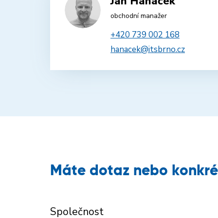
Jan Hanáček
obchodní manažer
+420 739 002 168
hanacek@itsbrno.cz
Máte dotaz nebo konkré
Společnost