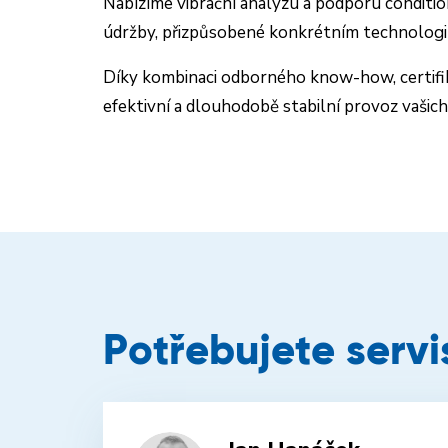
Nabízíme vibrační analýzu a podporu conditio
údržby, přizpůsobené konkrétním technologi
Díky kombinaci odborného know-how, certifi
efektivní a dlouhodobě stabilní provoz vašich 
Potřebujete servi