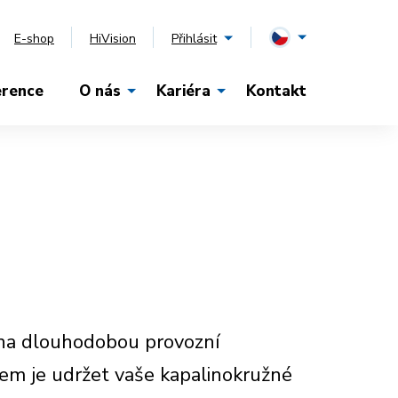
E-shop
HiVision
Přihlásit
erence
O nás
Kariéra
Kontakt
 na dlouhodobou provozní
lem je udržet vaše kapalinokružné