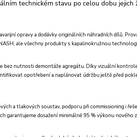
lním technickém stavu po celou dobu jejich ž
havarijní opravy a dodávky originálních náhradních dílů. Pr
a NASH, ale všechny produkty s kapalinokružnou technolog
 bez nutnosti demontáže agregátu. Díky vizuální kontrole vn
ntifikovat opotřebení a naplánovat údržbu ještě před pokl
ch a tlakových soustav, podporu při commissioning i řeše
vách garantujeme dosažení minimálně 95 % výkonu nového za