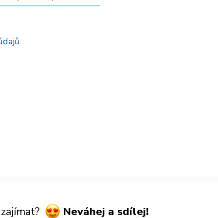
údajů
 zajímat?
Neváhej a sdílej!