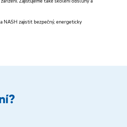
ařízení. Zajišťujeme také školení obsluhy a
 NASH zajistit bezpečný, energeticky
ní?