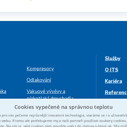
Služby
Kompresory
O ITS
Odlakování
Kariéra
ika
Vakuové vývěvy a
Referenc
nízkotlaká dmychadla
Kontaktu
Cookies vypečené na správnou teplotu
azení
o pro vás pečeme nejrůznější inovativní technologie, staráme se i o uživatelsk
 webu. K tomu ale potřebujeme my a naši partneři používat soubory cookies, 
íme. Na vás je, jaké cookies nám povolíte upéct do zlatova a které ne. Vše mů