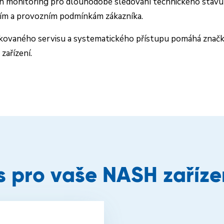
n monitoring pro dlouhodobé sledování technického stavu z
ím a provozním podmínkám zákazníka.
kovaného servisu a systematického přístupu pomáhá značka
zařízení.
s pro vaše NASH zaříze