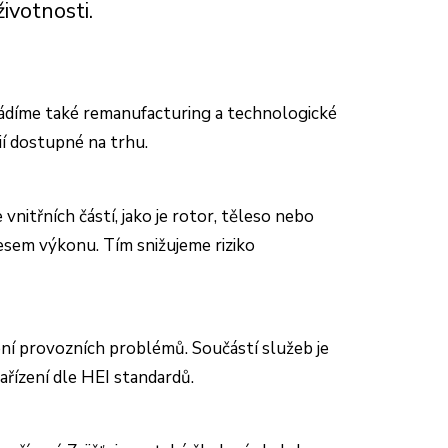
ivotnosti.
ovádíme také remanufacturing a technologické
ií dostupné na trhu.
itřních částí, jako je rotor, těleso nebo
esem výkonu. Tím snižujeme riziko
ní provozních problémů. Součástí služeb je
řízení dle HEI standardů.