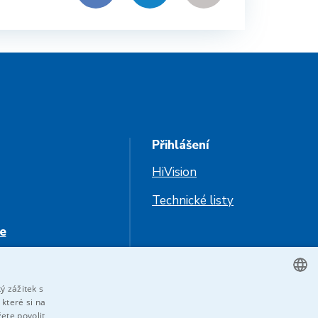
Přihlášení
HiVision
Technické listy
e
jte nás
ý zážitek s
které si na
CZECH
žete povolit