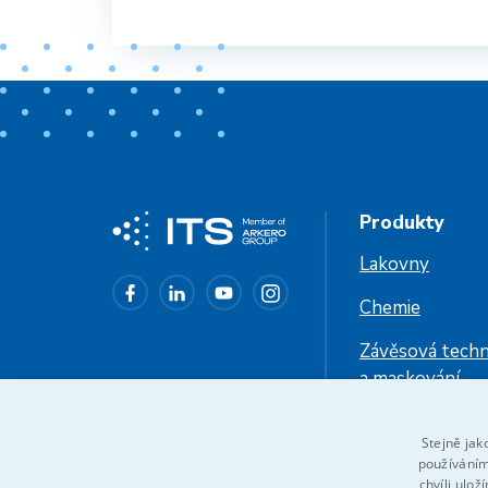
Produkty
Lakovny
Chemie
Závěsová techn
a maskování
Průmyslové chl
Stejně jak
používáním
chvíli ulož