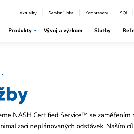
Aktuality
Servisní linka
Kompresory
SQI
Produkty
Vývoj a výzkum
Služby
Ref
la
užby
ťujeme NASH Certified Service™ se zaměřením
inimalizaci neplánovaných odstávek. Naším cí