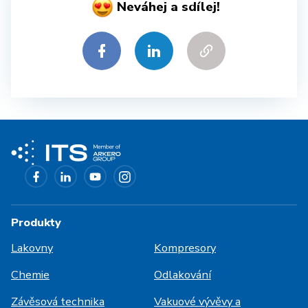
Neváhej a sdílej!
Produkty
Lakovny
Kompresory
Chemie
Odlakování
Závěsová technika
Vakuové vývěvy a