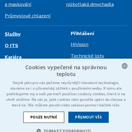
a maskování
nízkotlaká dmychadla
Průmyslové chlazení
Přihlášení
Služby
HiVision
O ITS
Technické listy
Kariéra
Cookies vypečené na správnou
Reference
teplotu
Kontaktujte nás
CZECH
Stejně jako pro vás pečeme nejrůznější inovativní technologie,
staráme se i o uživatelský zážitek s používáním webu. K tomu ale
ENGLISH
potřebujeme my a naši partneři používat soubory cookies, které si na
chvíli uložíme. Na vás je, jaké cookies nám povolíte upéct do zlatova a
GERMAN
© 2026 IDEAL-Trade Service, spol. s r.o.
které ne. Vše můžete povolit nebo zakázat pomocí tlačítek níže.
RUSSIAN
VOP
Cookies
Oznámení EU
POUZE NUTNÉ
PŘIJMOUT VŠE
Jsme součástí skupiny
SLOVAK
ZOBRAZIT PODROBNOSTI