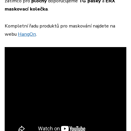
zatímco pro
plochy
doporučujeme
TG pásky
a
ERX
maskovací kolečka
.
Kompletní řadu produktů pro maskování najdete na
webu
HangOn
.