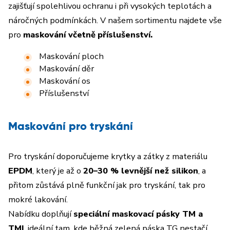
zajišťují spolehlivou ochranu i při vysokých teplotách a
náročných podmínkách. V našem sortimentu najdete vše
pro
maskování včetně
příslušenství.
Maskování ploch
Maskování děr
Maskování os
Příslušenství
Maskování pro tryskání
Pro tryskání doporučujeme krytky a zátky z materiálu
EPDM
, který je až o
20–30 % levnější než silikon
, a
přitom zůstává plně funkční jak pro tryskání, tak pro
mokré lakování.
Nabídku doplňují
speciální maskovací pásky TM a
TMI
, ideální tam, kde běžná zelená páska TG nestačí.