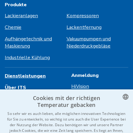
Produkte
Lackieranlagen
Kompressoren
Chemie
Lackentfernung
Aufhängetechnik und
Vakuumpumpen und
Maskierung
Niederdruckgebläse
Industrielle Kühlung
Anmeldung
Dienstleistungen
HiVision
Über ITS
Cookies mit der richtigen
Technische Datenblätter
Karriere
Temperatur gebacken
Referenzen
CZECH
So sehr wir es auch lieben, alle möglichen innovativen Technologien
für Sie zu entwickeln, so wichtig ist uns auch die User Experience bei
Kontaktieren Sie uns
ENGLISH
der Nutzung der Website. Dazu benötigen wir und unsere Partner
jedoch Cookies, die wir eine Zeit lang speichern. Es liegt an Ihnen,
GERMAN