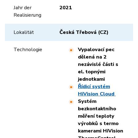
Jahr der
2021
Realisierung
Lokalität
Česká Třebová (CZ)
Technologie
Vypalovací pec
dělená na 2
nezávislé části s
el. topnými
jednotkami
Řídicí systém
HiVision Cloud
Systém
bezkontaktního
měření teploty
výrobků s termo
kamerami
HiVision