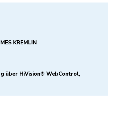
behör SAMES KREMLIN
kgewinnung
g über HiVision® WebControl,