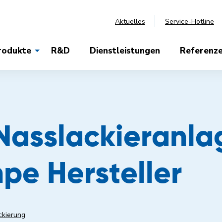
Aktuelles
Service-Hotline
rodukte
R&D
Dienstleistungen
Referenz
Nasslackieranla
e Hersteller
ckierung