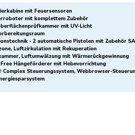
ckierkabine mit Feuersensoren
kierroboter mit komplettem Zubehör
oberflächenprüfkammer mit UV-Licht
rvorbereitungsraum
tionstechnik - 2 automatische Pistolen mit Zu
one, Luftzirkulation mit Rekuperation
nkammer, Luftumwälzung mit Wärmerüc
& Free Hängeförderer mit Hebevorrichtung
® Complex Steuerungssystem, Webbrowser-Steuerun
 Energiesparsystem