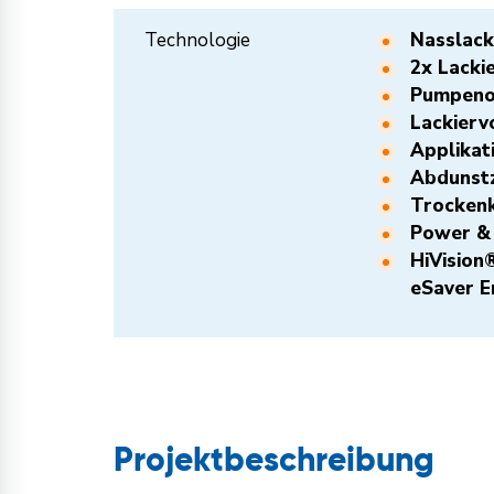
Technologie
Nassla
2x Lac
Pumpen
Lackie
Applika
Abdunstz
Trocke
Power 
HiVision
eSaver
Projektbeschreibung