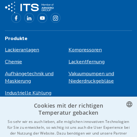
Produkte
Lackieranlagen
Kompressoren
Chemie
Lackentfernung
Aufhängetechnik und
Vakuumpumpen und
Maskierung
Niederdruckgebläse
Industrielle Kühlung
Cookies mit der richtigen
Anmeldung
Dienstleistungen
Temperatur gebacken
CZECH
So sehr wir es auch lieben, alle möglichen innovativen Technologien
HiVision
Über ITS
für Sie zu entwickeln, so wichtig ist uns auch die User Experience bei
ENGLISH
der Nutzung der Website. Dazu benötigen wir und unsere Partner
Technische Datenblätter
Karriere