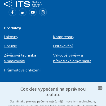
Produkty
Lakovny
Kompresory
Chemie
Odlakování
Závěsová technika
Vakuové vývěvy a
a maskování
nízkotlaká dmychadla
Průmyslové chlazení
Přihlášení
Služby
Cookies vypečené na správnou
HiVision
O ITS
teplotu
CZECH
Stejně jako pro vás pečeme nejrůznější inovativní technologie,
Technické listy
Kariéra
staráme se i o uživatelský zážitek s používáním webu. K tomu ale