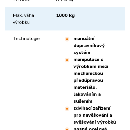
Max. váha
1000 kg
výrobku
Technologie
manuální
dopravníkový
systém
manipulace s
výrobkem mezi
mechanickou
předúpravou
materiálu,
lakováním a
sušením
zdvihací zařízení
pro navěšování a
svěšování výrobků
nosná ocelová