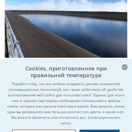
Путешествие - гидроэлектростанция
Cookies, приготовленное при
Длоуге Стране
правильной температуре
CZECH
Подобно тому, как мы любим создавать для вас множество
В пятницу 18 октября 2019 г. мы
инновационных технологий, мы также заботимся об удобстве
ENGLISH
использования веб-сайта для пользователей. Однако для этого
воспользовались отличной осенней погодой и
нам и нашим партнерам необходимо использовать файлы
GERMAN
отправились с коллегами с производства к
cookie, которые мы храним некоторое время. Вам решать, какие
куки вы разрешите нам печь до золотистого цвета, а какие нет.
RUSSIAN
подножию гор Есеники.
Вы можете включить или отключить все, используя кнопки
SLOVAK
ниже.
21 окт. 2019 г.
Корпоративное мероприятие