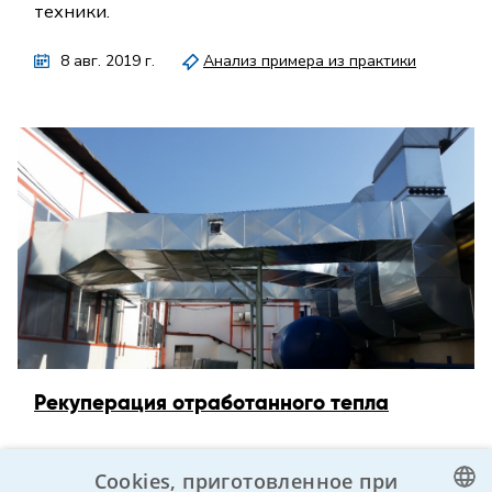
техники.
8 авг. 2019 г.
Анализ примера из практики
Рекуперация отработанного тепла
Фирма по производству алюминиевой тары
Cookies, приготовленное при
начала процесс поэтапной модернизации