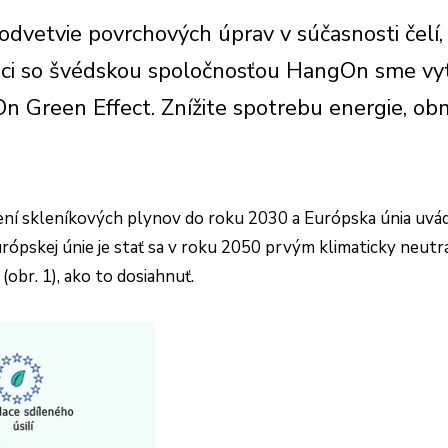
odvetvie povrchových úprav v súčasnosti čelí, 
áci so švédskou spoločnosťou HangOn sme vytv
On Green Effect. Znížite spotrebu energie, ob
žení skleníkových plynov do roku 2030 a Európska únia uvá
Európskej únie je stať sa v roku 2050 prvým klimaticky neut
br. 1), ako to dosiahnuť.