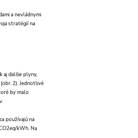
dami a nevládnymi
ja stratégií na
 aj ďalšie plyny,
obr. 2). Jednotlivé
toré by malo
v.
sa používajú na
 g CO2eq/kWh. Na