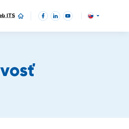
eb ITS
ovosť