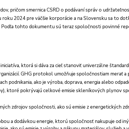
rdov, pričom smernica CSRD o podávaní správ o udržateľnost
u roku 2024 pre väčšie korporácie a na Slovensku sa to dotkl
mi. Podľa tohto dokumentu sú teraz spoločnosti povinné r
ciatíva, ktorá si dáva za cieľ stanoviť univerzálne štanda
 organizácií. GHG protokol umožňuje spoločnostiam merať a 
ach podnikania, ako je výroba, doprava, energia alebo odpa
y), ktoré pokrývajú celkové emisie skleníkových plynov spo
tných zdrojov spoločnosti, ako sú emisie z energetických zd
robou a dodávkou energie, ktorú spoločnosť nakupuje od in
sie, ako sú emisie z výroby a nákupu materiálov, služieb a 