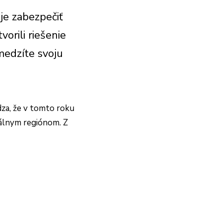
je zabezpečiť
orili riešenie
medzíte svoju
dza, že v tomto roku
rálnym regiónom. Z