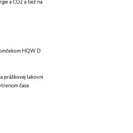
gie a CO2 a tiež na
 stromčekom HQW D
a práškovej lakovni
šetrenom čase