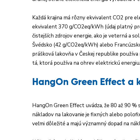
Každá krajina má rôzny ekvivalent CO2 pre el
ekvivalent 370 g/CO2eq/kWh (údaj platný pre
čistejších zdrojov energie, ako je veterná a so
Švédsko (42 g/CO2eq/kWh) alebo Francúzsko (
prášková lakovňa v Českej republike používa 
tá, ktorá používa na ohrev elektrickú energiu
HangOn Green Effect a 
HangOn Green Effect uvádza, že 80 až 90 % sp
nákladov na lakovanie je fixných alebo polofi
veľmi dôležité a majú významný dopad na ná