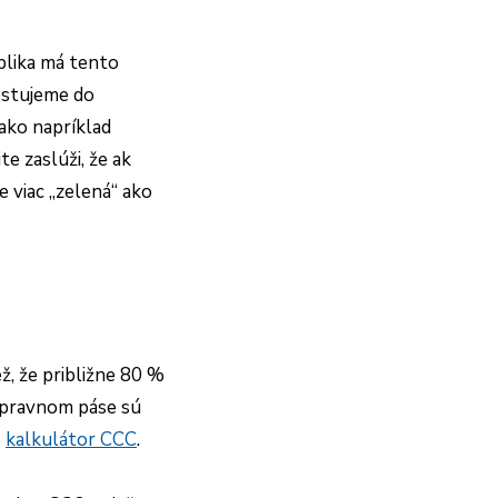
blika má tento
estujeme do
 ako napríklad
 zaslúži, že ak
 viac „zelená“ ako
ž, že približne 80 %
dopravnom páse sú
e
kalkulátor CCC
.