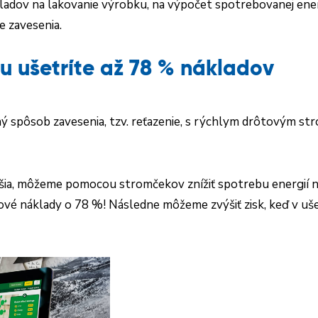
ladov na lakovanie výrobku, na výpočet spotrebovanej ener
e zavesenia.
 ušetríte až 78 % nákladov
ný spôsob zavesenia, tzv. reťazenie, s rýchlym drôtovým
šia, môžeme pomocou stromčekov znížiť spotrebu energií n
ové náklady o 78 %! Následne môžeme zvýšiť zisk, keď v u