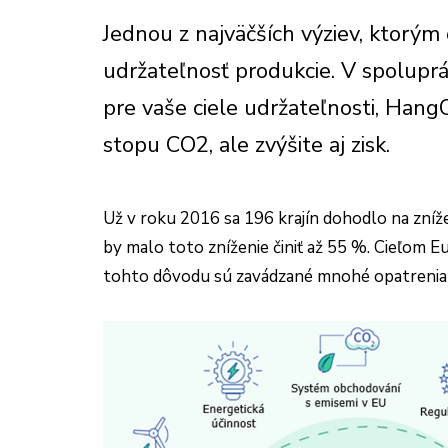
Jednou z najväčších výziev, ktorým 
udržateľnosť produkcie. V spolupr
pre vaše ciele udržateľnosti, Hang
stopu CO2, ale zvýšite aj zisk.
Už v roku 2016 sa 196 krajín dohodlo na zní
by malo toto zníženie činiť až 55 %. Cieľom 
tohto dôvodu sú zavádzané mnohé opatrenia (o