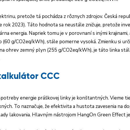
ektrinu, pretože tá pochádza z rôznych zdrojov. Česká repu
 rok 2023). Táto hodnota sa neustále znižuje, pretože inv
lárna energia. Napriek tomu je v porovnaní s inými krajinami,
60 g/CO2eq/kWh), stále pomerne vysoká. Zmienku si určite
na ohrev zemný plyn (255 g/CO2eq/kWh), je táto linka stále
.
kalkulátor CCC
otreby energie práškovej linky je konštantných. Vieme tie
xných. To naznačuje, že efektivita a hustota zavesenia na 
klady lakovania. Hlavným nástrojom HangOn Green Effect j