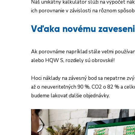
Náš unikátny kalkulátor slúži na výpočet nák
ich porovnanie v závislosti na rôznom spôsob
Vďaka novému zaveseniu
Ak porovnáme napríklad stále veľmi používa
alebo HQW S, rozdiely sú obrovské!
Hoci náklady na závesný bod sa nepatrne zvý
až o neuveriteľných 90 %, CO2 o 82 % a celk
budeme lakovať ďalšie objednávky.