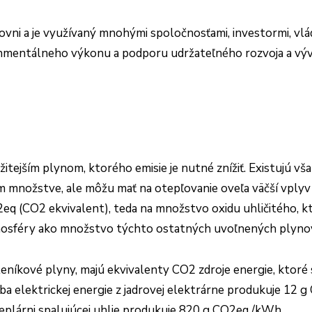
vni a je využívaný mnohými spoločnosťami, investormi, vlá
onmentálneho výkonu a podporu udržateľného rozvoja a vývo
ejším plynom, ktorého emisie je nutné znížiť. Existujú však
 množstve, ale môžu mať na otepľovanie oveľa väčší vplyv (
2eq (CO2 ekvivalent), teda na množstvo oxidu uhličitého, k
mosféry ako množstvo týchto ostatných uvoľnených plyno
eníkové plyny, majú ekvivalenty CO2 zdroje energie, ktoré 
ba elektrickej energie z jadrovej elektrárne produkuje 12
teplárni spalujúcej uhlie produkuje 820 g CO2eq /kWh.