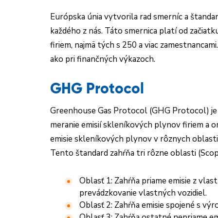
Európska únia vytvorila rad smerníc a štanda
každého z nás. Táto smernica platí od začiatk
firiem, najmä tých s 250 a viac zamestnanca
ako pri finančných výkazoch.
GHG Protocol
Greenhouse Gas Protocol (GHG Protocol) je ini
meranie emisií skleníkových plynov firiem a
emisie skleníkových plynov v rôznych oblasti
Tento štandard zahŕňa tri rôzne oblasti (Scop
Oblasť 1: Zahŕňa priame emisie z vlas
prevádzkovanie vlastných vozidiel.
Oblasť 2: Zahŕňa emisie spojené s vý
Oblasť 3: Zahŕňa ostatné nepriame emi