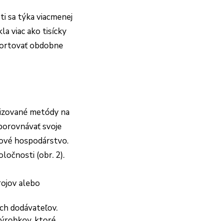
i sa týka viacmenej
a viac ako tisícky
eportovať obdobne
rdizované metódy na
porovnávať svoje
dové hospodárstvo.
ločnosti (obr. 2).
rojov alebo
ých dodávateľov.
výrobkov, ktoré