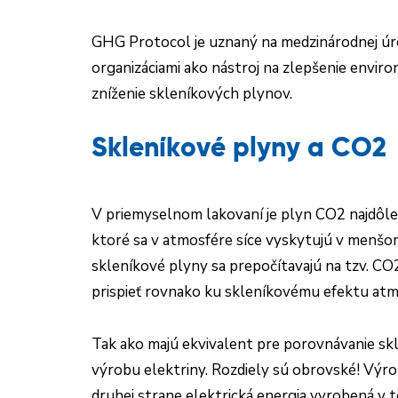
GHG Protocol je uznaný na medzinárodnej úro
organizáciami ako nástroj na zlepšenie envir
zníženie skleníkových plynov.
Skleníkové plyny a CO2
V priemyselnom lakovaní je plyn CO2 najdôležit
ktoré sa v atmosfére síce vyskytujú v menšom
skleníkové plyny sa prepočítavajú na tzv. CO
prispieť rovnako ku skleníkovému efektu at
Tak ako majú ekvivalent pre porovnávanie skl
výrobu elektriny. Rozdiely sú obrovské! Výro
druhej strane elektrická energia vyrobená v 