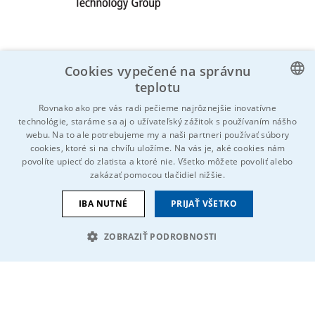
Cookies vypečené na správnu
teplotu
CZECH
Rovnako ako pre vás radi pečieme najrôznejšie inovatívne
technológie, staráme sa aj o užívateľský zážitok s používaním nášho
Poznáš niekoho, koho by to mohlo
ENGLISH
webu. Na to ale potrebujeme my a naši partneri používať súbory
zaujímať?
Neváhaj a zdieľaj!
cookies, ktoré si na chvíľu uložíme. Na vás je, aké cookies nám
GERMAN
povolíte upiecť do zlatista a ktoré nie. Všetko môžete povoliť alebo
zakázať pomocou tlačidiel nižšie.
RUSSIAN
SLOVAK
IBA NUTNÉ
PRIJAŤ VŠETKO
ZOBRAZIŤ PODROBNOSTI
NEVYHNUTNE POTREBNÉ
VÝKONNOSŤ
© 2026 Všetky práva vyhradené IDEAL-Trade Service, spol. s r.o.
CIELENIE
FUNKCIE
NEKLASIFIKOVANÉ