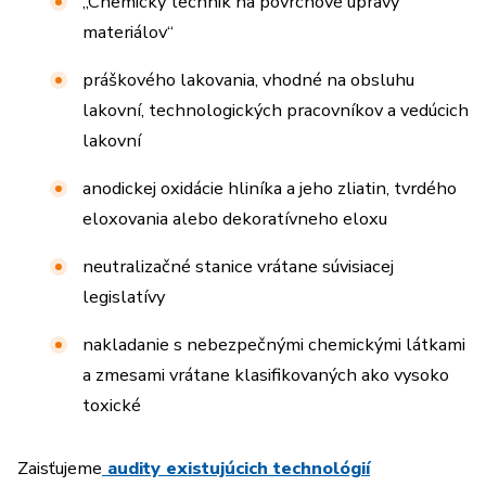
„Chemický technik na povrchové úpravy
materiálov“
práškového lakovania, vhodné na obsluhu
lakovní, technologických pracovníkov a vedúcich
lakovní
anodickej oxidácie hliníka a jeho zliatin, tvrdého
eloxovania alebo dekoratívneho eloxu
neutralizačné stanice vrátane súvisiacej
legislatívy
nakladanie s nebezpečnými chemickými látkami
a zmesami vrátane klasifikovaných ako vysoko
toxické
Zaisťujeme
audity existujúcich technológií