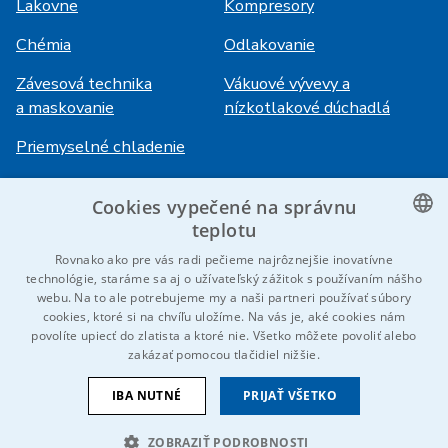
Lakovne
Kompresory
Chémia
Odlakovanie
Závesová technika
Vákuové vývevy a
a maskovanie
nízkotlakové dúchadlá
Priemyselné chladenie
Cookies vypečené na správnu
Prihlásenie
Služby
teplotu
HiVision
O ITS
CZECH
Rovnako ako pre vás radi pečieme najrôznejšie inovatívne
technológie, staráme sa aj o užívateľský zážitok s používaním nášho
Technické listy
Kariéra
ENGLISH
webu. Na to ale potrebujeme my a naši partneri používať súbory
cookies, ktoré si na chvíľu uložíme. Na vás je, aké cookies nám
Referencie
GERMAN
povolíte upiecť do zlatista a ktoré nie. Všetko môžete povoliť alebo
zakázať pomocou tlačidiel nižšie.
RUSSIAN
Kontaktujte nás
SLOVAK
IBA NUTNÉ
PRIJAŤ VŠETKO
ZOBRAZIŤ PODROBNOSTI
© 2026 IDEAL-Trade Service, spol. s r.o.