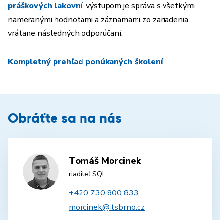
práškových lakovní
, výstupom je správa s všetkými
nameranými hodnotami a záznamami zo zariadenia
vrátane následných odporúčaní.
Kompletný prehľad ponúkaných školení
Obráťte sa na nás
Tomáš Morcinek
riaditeľ SQI
+420 730 800 833
morcinek@itsbrno.cz