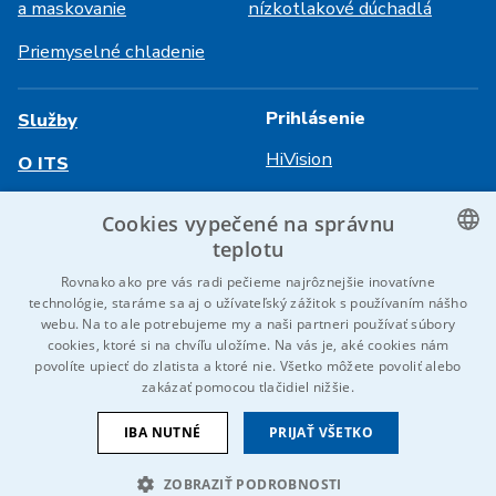
a maskovanie
nízkotlakové dúchadlá
Priemyselné chladenie
Prihlásenie
Služby
HiVision
O ITS
Technické listy
Kariéra
Cookies vypečené na správnu
teplotu
Referencie
CZECH
Rovnako ako pre vás radi pečieme najrôznejšie inovatívne
Kontaktujte nás
technológie, staráme sa aj o užívateľský zážitok s používaním nášho
ENGLISH
webu. Na to ale potrebujeme my a naši partneri používať súbory
cookies, ktoré si na chvíľu uložíme. Na vás je, aké cookies nám
GERMAN
povolíte upiecť do zlatista a ktoré nie. Všetko môžete povoliť alebo
© 2026 IDEAL-Trade Service, spol. s r.o.
zakázať pomocou tlačidiel nižšie.
RUSSIAN
VOP
Ochrana osobných údajov
Cookies
Oznámenie EU
SLOVAK
IBA NUTNÉ
PRIJAŤ VŠETKO
Sme súčasťou skupiny
ZOBRAZIŤ PODROBNOSTI