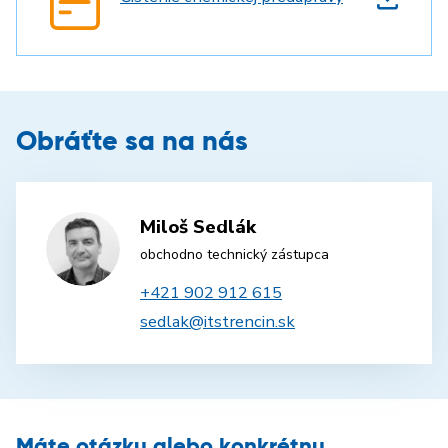
Obráťte sa na nás
Miloš Sedlák
obchodno technický zástupca
+421 902 912 615
sedlak@itstrencin.sk
Máte otázku alebo konkrétnu