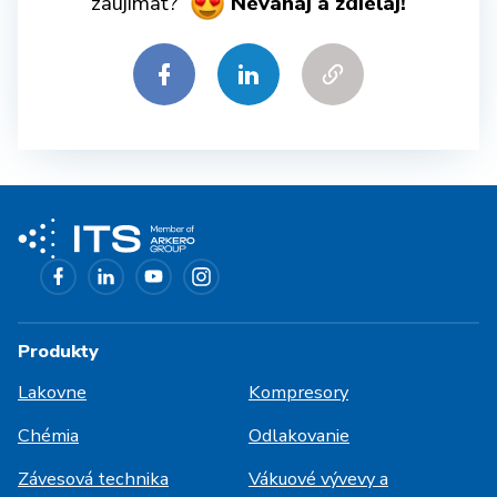
zaujímať?
Neváhaj a zdieľaj!
Produkty
Lakovne
Kompresory
Chémia
Odlakovanie
Závesová technika
Vákuové vývevy a