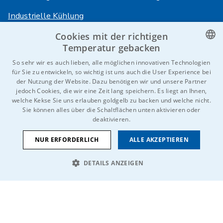
Industrielle Kühlung
Cookies mit der richtigen
Anmeldung
Dienstleistungen
Temperatur gebacken
CZECH
So sehr wir es auch lieben, alle möglichen innovativen Technologien
HiVision
Über ITS
für Sie zu entwickeln, so wichtig ist uns auch die User Experience bei
ENGLISH
der Nutzung der Website. Dazu benötigen wir und unsere Partner
Technische Datenblätter
Karriere
jedoch Cookies, die wir eine Zeit lang speichern. Es liegt an Ihnen,
GERMAN
welche Kekse Sie uns erlauben goldgelb zu backen und welche nicht.
Referenzen
Sie können alles über die Schaltflächen unten aktivieren oder
RUSSIAN
deaktivieren.
Kontaktieren Sie uns
SLOVAK
NUR ERFORDERLICH
ALLE AKZEPTIEREN
DETAILS ANZEIGEN
© 2026 IDEAL-Trade Service, spol. s r.o.
AGB
Schutz von personenbezogenen Daten
Cookies
UNBEDINGT ERFORDERLICH
PERFORMANCE
Wir sind Teil der
TARGETING
FUNKTIONALITÄT