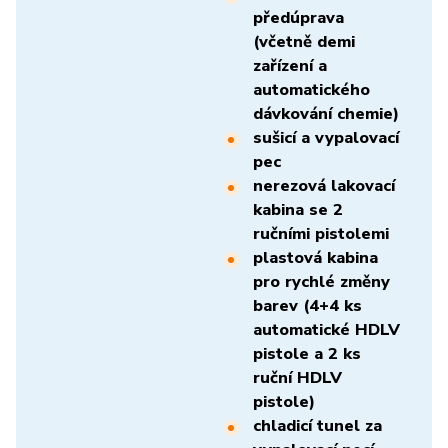
předúprava
(včetně demi
zařízení a
automatického
dávkování chemie)
sušicí a vypalovací
pec
nerezová lakovací
kabina se 2
ručními pistolemi
plastová kabina
pro rychlé změny
barev (4+4 ks
automatické HDLV
pistole a 2 ks
ruční HDLV
pistole)
chladicí tunel za