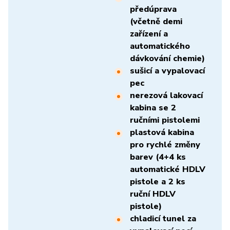
předúprava
(včetně demi
zařízení a
automatického
dávkování chemie)
sušicí a vypalovací
pec
nerezová lakovací
kabina se 2
ručními pistolemi
plastová kabina
pro rychlé změny
barev (4+4 ks
automatické HDLV
pistole a 2 ks
ruční HDLV
pistole)
chladicí tunel za