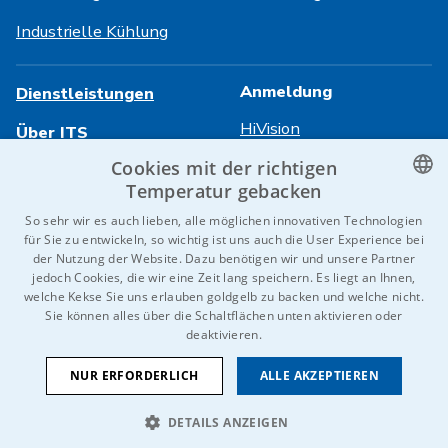
Industrielle Kühlung
Anmeldung
Dienstleistungen
HiVision
Über ITS
Cookies mit der richtigen
Technische Datenblätter
Karriere
Temperatur gebacken
Referenzen
CZECH
So sehr wir es auch lieben, alle möglichen innovativen Technologien
für Sie zu entwickeln, so wichtig ist uns auch die User Experience bei
Kontaktieren Sie uns
ENGLISH
der Nutzung der Website. Dazu benötigen wir und unsere Partner
jedoch Cookies, die wir eine Zeit lang speichern. Es liegt an Ihnen,
GERMAN
welche Kekse Sie uns erlauben goldgelb zu backen und welche nicht.
Sie können alles über die Schaltflächen unten aktivieren oder
RUSSIAN
© 2026 IDEAL-Trade Service, spol. s r.o.
deaktivieren.
SLOVAK
AGB
Schutz von personenbezogenen Daten
Cookies
NUR ERFORDERLICH
ALLE AKZEPTIEREN
Wir sind Teil der
DETAILS ANZEIGEN