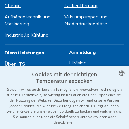
Chemie
Lackentfernung
Aufhängetechnik und
Vakuumpumpen und
Maskierung
Niederdruckgebläse
Industrielle Kühlung
Anmeldung
Dienstleistungen
HiVision
Über ITS
Cookies mit der richtigen
Technische Datenblätter
Karriere
Temperatur gebacken
Referenzen
CZECH
So sehr wir es auch lieben, alle möglichen innovativen Technologien
für Sie zu entwickeln, so wichtig ist uns auch die User Experience bei
Kontaktieren Sie uns
ENGLISH
der Nutzung der Website. Dazu benötigen wir und unsere Partner
jedoch Cookies, die wir eine Zeit lang speichern. Es liegt an Ihnen,
GERMAN
welche Kekse Sie uns erlauben goldgelb zu backen und welche nicht.
Sie können alles über die Schaltflächen unten aktivieren oder
RUSSIAN
© 2026 IDEAL-Trade Service, spol. s r.o.
deaktivieren.
SLOVAK