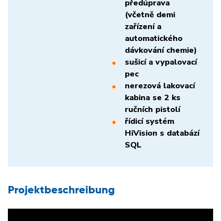
předúprava
(včetně demi
zařízení a
automatického
dávkování chemie)
sušicí a vypalovací
pec
nerezová lakovací
kabina se 2 ks
ručních pistolí
řídicí systém
HiVision s databází
SQL
Projektbeschreibung