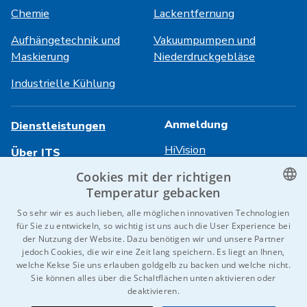
Chemie
Lackentfernung
Aufhängetechnik und
Vakuumpumpen und
Maskierung
Niederdruckgebläse
Industrielle Kühlung
Anmeldung
Dienstleistungen
HiVision
Über ITS
Cookies mit der richtigen
Technische Datenblätter
Karriere
Temperatur gebacken
Referenzen
CZECH
So sehr wir es auch lieben, alle möglichen innovativen Technologien
für Sie zu entwickeln, so wichtig ist uns auch die User Experience bei
Kontaktieren Sie uns
ENGLISH
der Nutzung der Website. Dazu benötigen wir und unsere Partner
jedoch Cookies, die wir eine Zeit lang speichern. Es liegt an Ihnen,
GERMAN
welche Kekse Sie uns erlauben goldgelb zu backen und welche nicht.
Sie können alles über die Schaltflächen unten aktivieren oder
RUSSIAN
© 2026 IDEAL-Trade Service, spol. s r.o.
deaktivieren.
SLOVAK