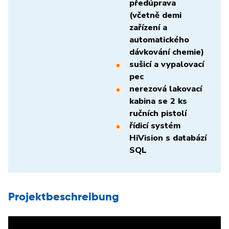
předúprava
(včetně demi
zařízení a
automatického
dávkování chemie)
sušicí a vypalovací
pec
nerezová lakovací
kabina se 2 ks
ručních pistolí
řídicí systém
HiVision s databází
SQL
Projektbeschreibung