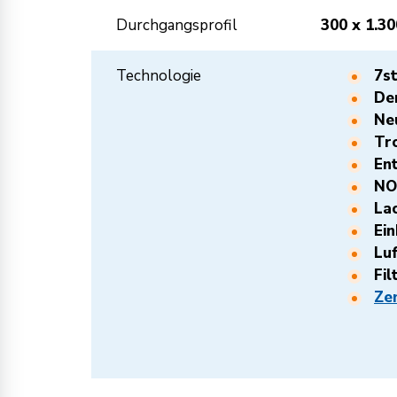
Durchgangsprofil
300 x 1.30
Technologie
7s
De
Ne
Tr
En
NO
La
Ei
Lu
Fi
Ze