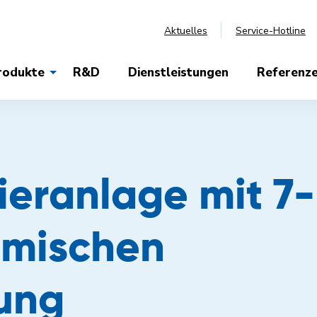
Aktuelles
Service-Hotline
rodukte
R&D
Dienstleistungen
Referenz
ieranlage mit 7-
emischen
ung