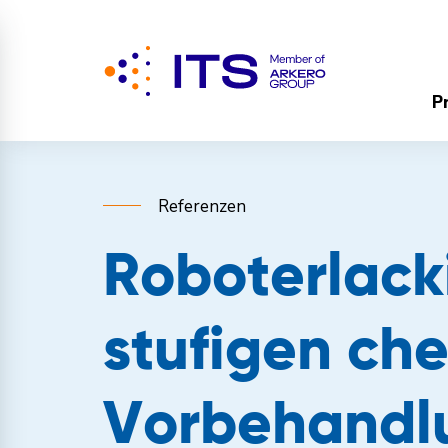
P
Referenzen
Roboterlack
stufigen ch
Vorbehandl