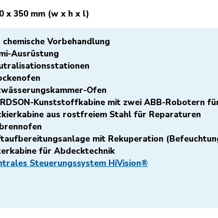
0 x 350 mm (w x h x l)
t chemische Vorbehandlung
mi-Ausrüstung
utralisationsstationen
ockenofen
twässerungskammer-Ofen
RDSON-Kunststoffkabine mit zwei
ABB-Robotern
für
ckierkabine aus rostfreiem Stahl für Reparaturen
nbrennofen
ftaufbereitungsanlage mit Rekuperation (Befeuchtun
lterkabine für Abdecktechnik
ntrales Steuerungssystem HiVision®