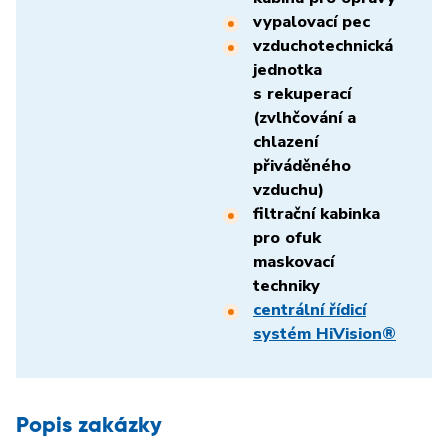
vypalovací pec
vzduchotechnická
jednotka
s rekuperací
(zvlhčování a
chlazení
přiváděného
vzduchu)
filtrační kabinka
pro ofuk
maskovací
techniky
centrální řídicí
systém HiVision®
Popis zakázky