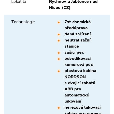
Lokalita
Rychnov u Jablonce nad
Nisou (CZ)
Technologie
7st chemická
předúprava
demi zařízení
neutralizační
stanice
sušicí pec
odvodíkovací
komorová pec
plastová kabina
NORDSON
s dvojicí robotů
ABB pro
automatické
lakování
nerezová lakovací
kabina pro opravy