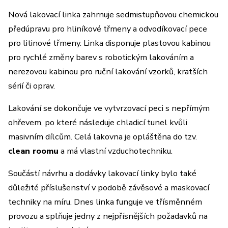
Nová lakovací linka zahrnuje sedmistupňovou chemickou
předúpravu pro hliníkové třmeny a odvodíkovací pece
pro litinové třmeny. Linka disponuje plastovou kabinou
pro rychlé změny barev s robotickým lakováním a
nerezovou kabinou pro ruční lakování vzorků, kratších
sérií či oprav.
Lakování se dokončuje ve vytvrzovací peci s nepřímým
ohřevem, po které následuje chladicí tunel kvůli
masivním dílcům. Celá lakovna je opláštěna do tzv.
clean roomu
a má vlastní vzduchotechniku.
Součástí návrhu a dodávky lakovací linky bylo také
důležité příslušenství v podobě závěsové a maskovací
techniky na míru. Dnes linka funguje ve třísměnném
provozu a splňuje jedny z nejpřísnějších požadavků na