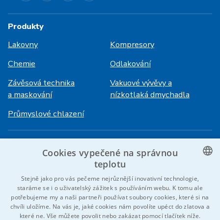
Produkty
Lakovny
Kompresory
Chemie
Odlakování
Závěsová technika
Vakuové vývěvy a
a maskování
nízkotlaká dmychadla
Průmyslové chlazení
Přihlášení
Služby
Cookies vypečené na správnou
HiVision
O ITS
teplotu
CZECH
Stejně jako pro vás pečeme nejrůznější inovativní technologie,
Technické listy
Kariéra
staráme se i o uživatelský zážitek s používáním webu. K tomu ale
ENGLISH
potřebujeme my a naši partneři používat soubory cookies, které si na
Reference
chvíli uložíme. Na vás je, jaké cookies nám povolíte upéct do zlatova a
GERMAN
které ne. Vše můžete povolit nebo zakázat pomocí tlačítek níže.