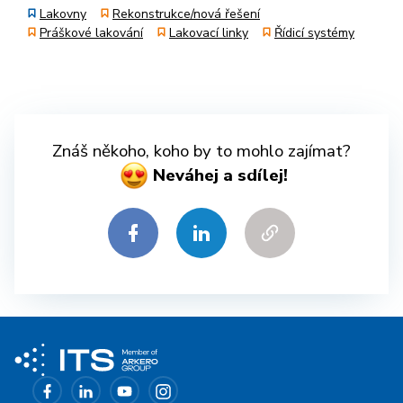
Lakovny
Rekonstrukce/nová řešení
Práškové lakování
Lakovací linky
Řídicí systémy
Znáš někoho, koho by to mohlo zajímat?
Neváhej a sdílej!