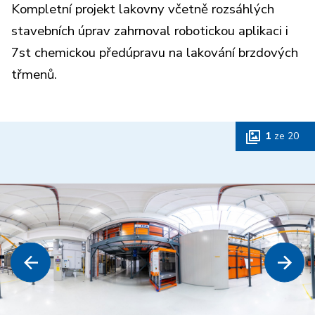
Kompletní projekt lakovny včetně rozsáhlých
stavebních úprav zahrnoval robotickou aplikaci i
7st chemickou předúpravu na lakování brzdových
třmenů.
1
ze
20