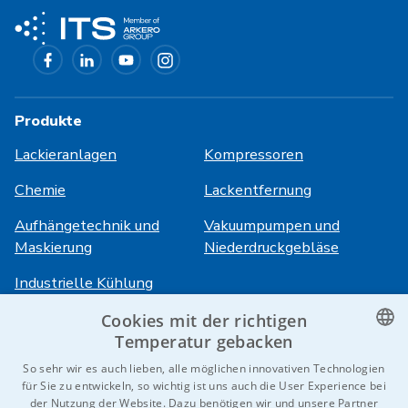
Produkte
Lackieranlagen
Kompressoren
Chemie
Lackentfernung
Aufhängetechnik und
Vakuumpumpen und
Maskierung
Niederdruckgebläse
Industrielle Kühlung
Cookies mit der richtigen
Anmeldung
Dienstleistungen
Temperatur gebacken
CZECH
So sehr wir es auch lieben, alle möglichen innovativen Technologien
HiVision
Über ITS
für Sie zu entwickeln, so wichtig ist uns auch die User Experience bei
ENGLISH
der Nutzung der Website. Dazu benötigen wir und unsere Partner
Technische Datenblätter