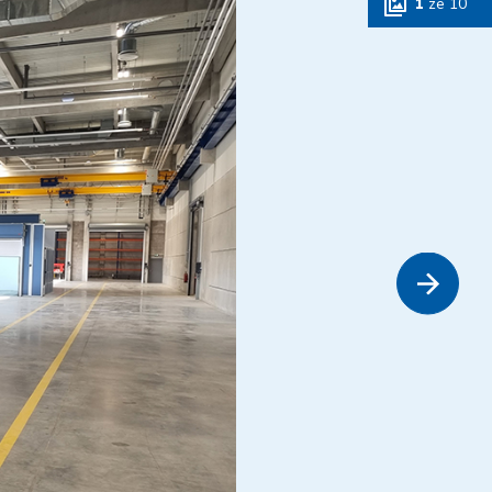
1
ze
10