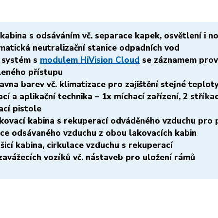
kabina s odsáváním vč. separace kapek, osvětlení i n
matická neutralizační stanice odpadních vod
í systém s
modulem HiVision Cloud
se záznamem provo
leného přístupu
avna barev vč. klimatizace pro zajištění stejné teplot
cí a aplikační technika – 1x míchací zařízení, 2 stříkac
ací pistole
akovací kabina s rekuperací odváděného vzduchu pro 
race odsávaného vzduchu z obou lakovacích kabin
šicí kabina, cirkulace vzduchu s rekuperací
zavážecích vozíků vč. nástaveb pro uložení rámů