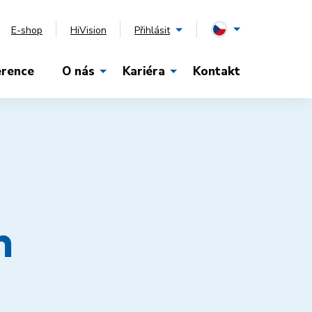
E-shop
HiVision
Přihlásit
erence
O nás
Kariéra
Kontakt
h