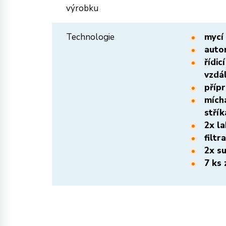
výrobku
Technologie
mycí 
auto
řídic
vzdá
přípr
mícha
střík
2x l
filt
2x su
7 ks 