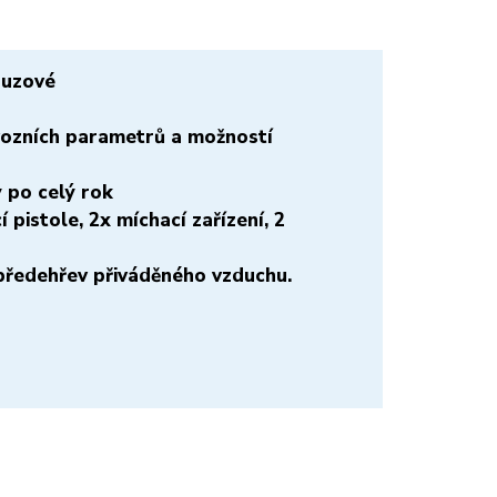
ouzové
zních parametrů a možností
y po celý rok
í pistole, 2x míchací zařízení, 2
předehřev přiváděného vzduchu.