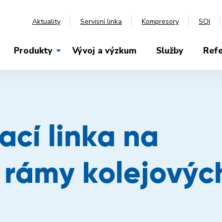
Aktuality
Servisní linka
Kompresory
SQI
Produkty
Vývoj a výzkum
Služby
Ref
ací linka na
rámy kolejovýc