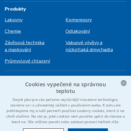
Produkty
Lakovny
Kompresory
Chemie
Odlakování
Závěsová technika
Vakuové vývěvy a
a maskování
nízkotlaká dmychadla
Průmyslové chlazení
Přihlášení
Služby
Cookies vypečené na správnou
HiVision
O ITS
teplotu
CZECH
Stejně jako pro vás pečeme nejrůznější inovativní technologie,
Technické listy
Kariéra
staráme se i o uživatelský zážitek s používáním webu. K tomu ale
ENGLISH
potřebujeme my a naši partneři používat soubory cookies, které si na
Reference
chvíli uložíme. Na vás je, jaké cookies nám povolíte upéct do zlatova a
GERMAN
které ne. Vše můžete povolit nebo zakázat pomocí tlačítek níže.
Kontaktujte nás
RUSSIAN