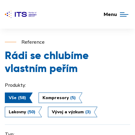
Menu
Reference
Rádi se chlubíme
vlastním peřím
Produkty:
Vše
(58)
Kompresory
(5)
Lakovny
(50)
Vývoj a výzkum
(3)
Typ: