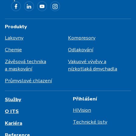
Produkty
Lakovny
Kompresory
Chemie
Odlakování
Závěsová technika
Vakuové vývěvy a
a maskování
nízkotlaká dmychadla
Průmyslové chlazení
Přihlášení
Služby
HiVision
O ITS
Technické listy
Kariéra
Reference