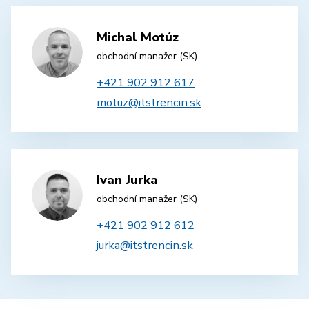
Michal Motúz
obchodní manažer (SK)
+421 902 912 617
motuz@itstrencin.sk
Ivan Jurka
obchodní manažer (SK)
+421 902 912 612
jurka@itstrencin.sk