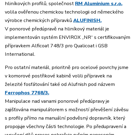
hliníkových profilů, společnost
RM Aluminium s.r.o.
volila ověřenou chemickou technologii od německého
výrobce chemických přípravků
ALUFINISH.
V ponorové předúpravě na hliníkový materiál je
implementován systém ENVIROX „NR“ s certifikovaným
přípravkem Alficoat 748/3 pro Qualicoat i GSB
International.
Pro ostatní materiál, prioritně pro ocelové povrchy jsme
v komorové postřikové kabině volili přípravek na
železité fosfátování také od Alufnish pod názvem
Ferrophos 7768/3.
Manipulace nad vanami ponorové předúpravy je
zajišťována manipulátorem s možností převěšení závěsu
s profily přímo na manuální podvěsný dopravník, který
propojuje všechny části technologie. Po předupravení a
vysušení dílů proces pokračuje ručním nanesením