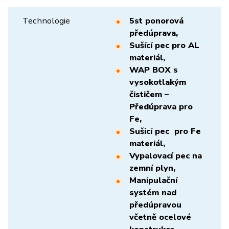
Technologie
5st ponorová
předúprava,
Sušící pec pro AL
materiál,
WAP BOX s
vysokotlakým
čističem –
Předúprava pro
Fe,
Sušicí pec pro Fe
materiál,
Vypalovací pec na
zemní plyn,
Manipulační
systém nad
předúpravou
včetně ocelové