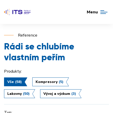
Menu
Reference
Rádi se chlubíme
vlastním peřím
Produkty:
Vše
(58)
Kompresory
(5)
Lakovny
(50)
Vývoj a výzkum
(3)
Typ: