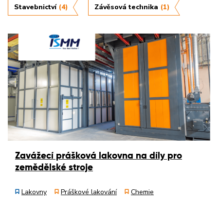
Stavebnictví
(4)
Závěsová technika
(1)
Zavážecí prášková lakovna na díly pro
zemědělské stroje
Lakovny
Práškové lakování
Chemie