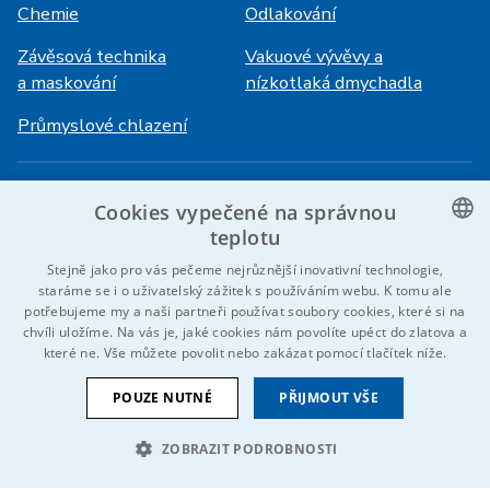
Chemie
Odlakování
Závěsová technika
Vakuové vývěvy a
a maskování
nízkotlaká dmychadla
Průmyslové chlazení
Přihlášení
Služby
Cookies vypečené na správnou
HiVision
O ITS
teplotu
CZECH
Stejně jako pro vás pečeme nejrůznější inovativní technologie,
Technické listy
Kariéra
staráme se i o uživatelský zážitek s používáním webu. K tomu ale
ENGLISH
potřebujeme my a naši partneři používat soubory cookies, které si na
Reference
chvíli uložíme. Na vás je, jaké cookies nám povolíte upéct do zlatova a
GERMAN
které ne. Vše můžete povolit nebo zakázat pomocí tlačítek níže.
Kontaktujte nás
RUSSIAN
POUZE NUTNÉ
PŘIJMOUT VŠE
SLOVAK
ZOBRAZIT PODROBNOSTI
© 2026 IDEAL-Trade Service, spol. s r.o.
VOP
Cookies
Oznámení EU