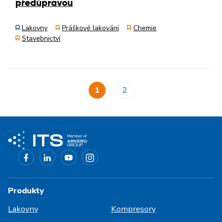
předúpravou
Lakovny
Práškové lakování
Chemie
Stavebnictví
1
2
Produkty
Lakovny
Kompresory