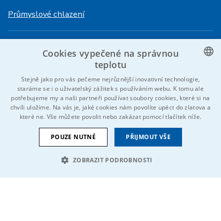
Průmyslové chlazení
Přihlášení
Služby
Cookies vypečené na správnou
HiVision
O ITS
teplotu
CZECH
Stejně jako pro vás pečeme nejrůznější inovativní technologie,
Technické listy
Kariéra
staráme se i o uživatelský zážitek s používáním webu. K tomu ale
ENGLISH
potřebujeme my a naši partneři používat soubory cookies, které si na
Reference
chvíli uložíme. Na vás je, jaké cookies nám povolíte upéct do zlatova a
GERMAN
které ne. Vše můžete povolit nebo zakázat pomocí tlačítek níže.
Kontaktujte nás
RUSSIAN
POUZE NUTNÉ
PŘIJMOUT VŠE
SLOVAK
ZOBRAZIT PODROBNOSTI
© 2026 IDEAL-Trade Service, spol. s r.o.
VOP
Cookies
Oznámení EU
NEZBYTNĚ NUTNÉ SOUBORY
Jsme součástí skupiny
VÝKONOVÉ SOUBORY
SOUBORY CÍLENÍ