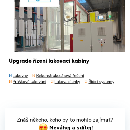
Upgrade řízení lakovací kabiny
Lakovny
Rekonstrukce/nová řešení
Práškové lakování
Lakovací linky
Řídicí systémy
Znáš někoho, koho by to mohlo zajímat?
Neváhej a sdílej!