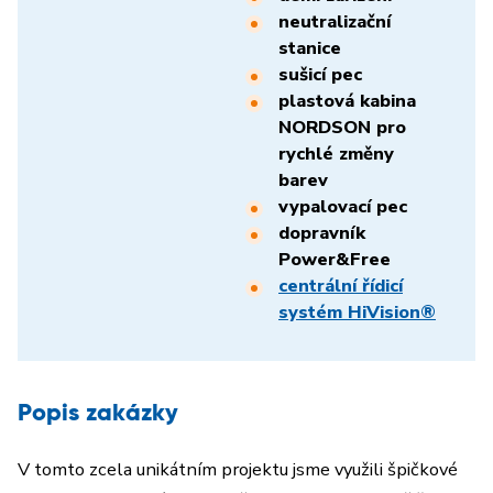
neutralizační
stanice
sušicí pec
plastová kabina
NORDSON pro
rychlé změny
barev
vypalovací pec
dopravník
Power&Free
centrální řídicí
systém HiVision®
Popis zakázky
V tomto zcela unikátním projektu jsme využili špičkové