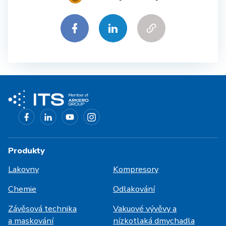
Produkty
Lakovny
Kompresory
Chemie
Odlakování
Závěsová technika
Vakuové vývěvy a
a maskování
nízkotlaká dmychadla