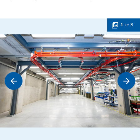
1
ze
8