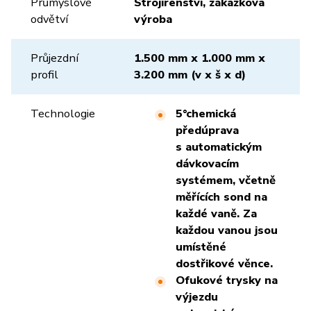
Průmyslové
Strojírenství, zakázková
odvětví
výroba
Průjezdní
1.500 mm x 1.000 mm x
profil
3.200 mm (v x š x d)
Technologie
5°chemická
předúprava
s automatickým
dávkovacím
systémem, včetně
měřících sond na
každé vaně. Za
každou vanou jsou
umístěné
dostřikové věnce.
Ofukové trysky na
výjezdu