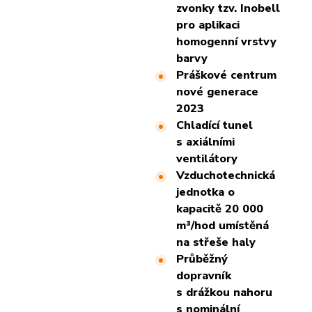
zvonky tzv. Inobell
pro aplikaci
homogenní vrstvy
barvy
Práškové centrum
nové generace
2023
Chladící tunel
s axiálními
ventilátory
Vzduchotechnická
jednotka o
kapacitě 20 000
m³/hod umístěná
na střeše haly
Průběžný
dopravník
s drážkou nahoru
s nominální