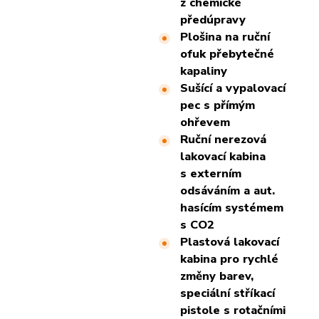
z chemické
předúpravy
Plošina na ruční
ofuk přebytečné
kapaliny
Sušící a vypalovací
pec s přímým
ohřevem
Ruční nerezová
lakovací kabina
s externím
odsáváním a aut.
hasícím systémem
s CO2
Plastová lakovací
kabina pro rychlé
změny barev,
speciální stříkací
pistole s rotačními