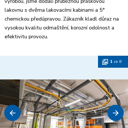
výrobou, jsme dodali průběžnou práškovou
lakovnu s dvěma lakovacími kabinami a 5°
chemickou předúpravou. Zákazník kladl důraz na
vysokou kvalitu odmaštění, korozní odolnost a
efektivitu provozu.
1
ze
8