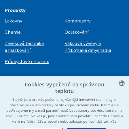
Produkty
Lakovny
Kompresory
Chemie
Odlakování
Závěsová technika
Vakuové vývěvy a
a maskování
nízkotlaká dmychadla
Průmyslové chlazení
Přihlášení
Služby
Cookies vypečené na správnou
HiVision
O ITS
teplotu
CZECH
Stejně jako pro vás pečeme nejrůznější inovativní technologie,
Technické listy
Kariéra
staráme se i o uživatelský zážitek s používáním webu. K tomu ale
ENGLISH
potřebujeme my a naši partneři používat soubory cookies, které si na
Reference
chvíli uložíme. Na vás je, jaké cookies nám povolíte upéct do zlatova a
GERMAN
které ne. Vše můžete povolit nebo zakázat pomocí tlačítek níže.
Kontaktujte nás
RUSSIAN