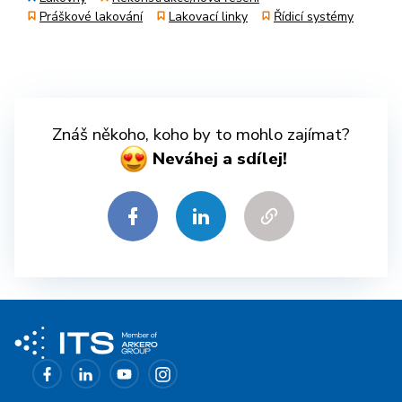
Práškové lakování
Lakovací linky
Řídicí systémy
Znáš někoho, koho by to mohlo zajímat?
Neváhej a sdílej!