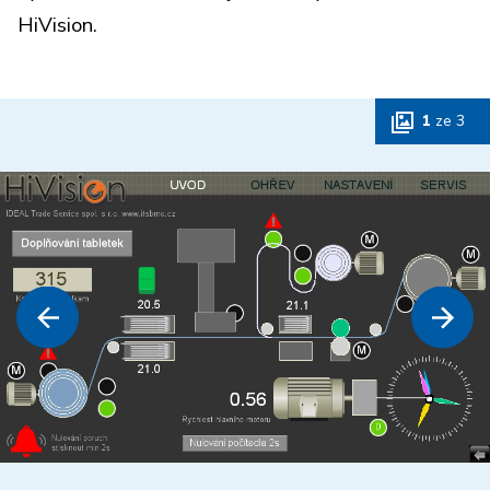
HiVision.
1
ze
3