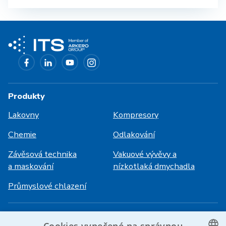
Produkty
Lakovny
Kompresory
Chemie
Odlakování
Závěsová technika
Vakuové vývěvy a
a maskování
nízkotlaká dmychadla
Průmyslové chlazení
Přihlášení
Služby