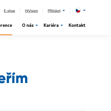
E-shop
HiVision
Přihlásit
erence
O nás
Kariéra
Kontakt
eřím