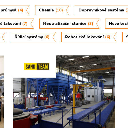
 průmysl
(4)
Chemie
(10)
Dopravníkové systémy
(
é lakování
(7)
Neutralizační stanice
(3)
Nové tec
Řídicí systémy
(6)
Robotické lakování
(6)