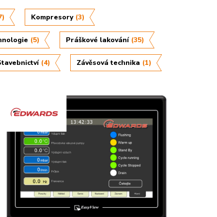
7)
Kompresory
(3)
hnologie
(5)
Práškové lakování
(35)
Stavebnictví
(4)
Závěsová technika
(1)