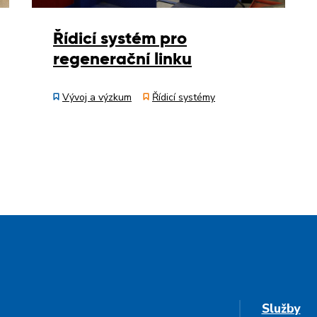
Řídicí systém pro
regenerační linku
Vývoj a výzkum
Řídicí systémy
Služby