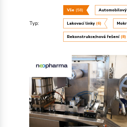
Vše
(58)
Automobilový
Typ:
Lakovací linky
(6)
Mokr
Rekonstrukce/nová řešení
(8)