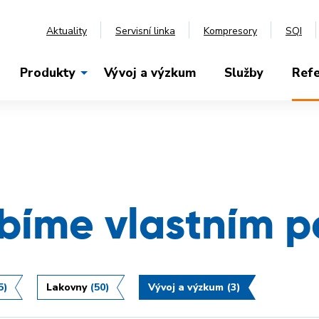
Aktuality
Servisní linka
Kompresory
SQI
Produkty
Vývoj a výzkum
Služby
Ref
ubíme vlastním p
5)
Lakovny
(50)
Vývoj a výzkum
(3)