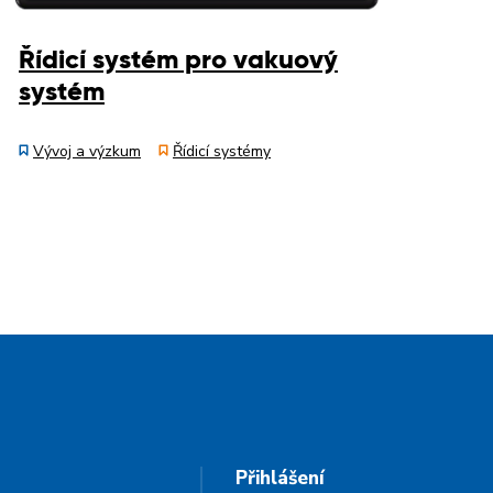
Řídicí systém pro vakuový
systém
Vývoj a výzkum
Řídicí systémy
Přihlášení