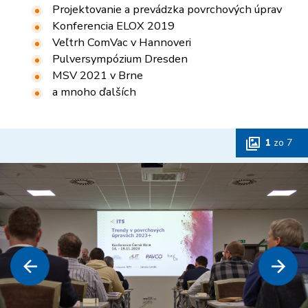
Projektovanie a prevádzka povrchových úprav
Konferencia ELOX 2019
Veľtrh ComVac v Hannoveri
Pulversympózium Dresden
MSV 2021 v Brne
a mnoho ďalších
1
zo
7