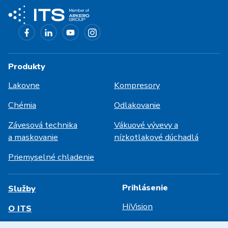
Produkty
Lakovne
Kompresory
Chémia
Odlakovanie
Závesová technika
Vákuové vývevy a
a maskovanie
nízkotlakové dúchadlá
Priemyselné chladenie
Prihlásenie
Služby
HiVision
O ITS
Technické listy