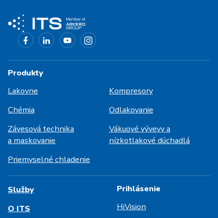
Produkty
Lakovne
Kompresory
Chémia
Odlakovanie
Závesová technika
Vákuové vývevy a
a maskovanie
nízkotlakové dúchadlá
Priemyselné chladenie
Prihlásenie
Služby
HiVision
O ITS