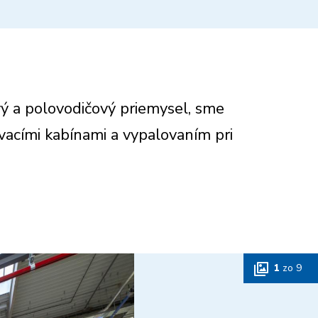
vý a polovodičový priemysel, sme
ovacími kabínami a vypalovaním pri
1
zo
9