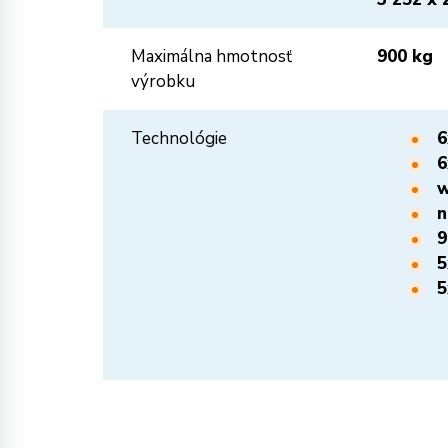
Maximálna hmotnosť
900 kg
výrobku
Technológie
6
6
w
n
9
5
5