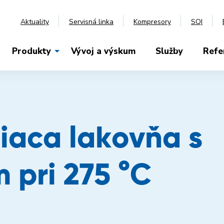
Aktuality
Servisná linka
Kompresory
SQI
Produkty
Vývoj a výskum
Služby
Refe
iaca lakovňa s
 pri 275 °C