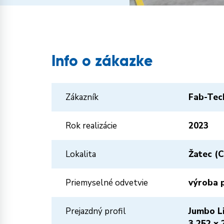
Info o zákazke
Zákazník
Fab-Tec
Rok realizácie
2023
Lokalita
Žatec (C
Priemyselné odvetvie
výroba p
Prejazdný profil
Jumbo Li
3 252 x