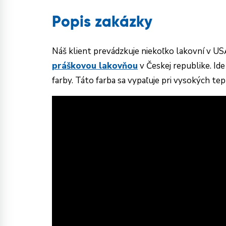
Popis zakázky
Náš klient prevádzkuje niekoľko lakovní v 
práškovou lakovňou
v Českej republike. Id
farby. Táto farba sa vypaľuje pri vysokých te