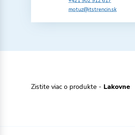
+421 902 912 617
motuz@itstrencin.sk
Zistite viac o produkte -
Lakovne