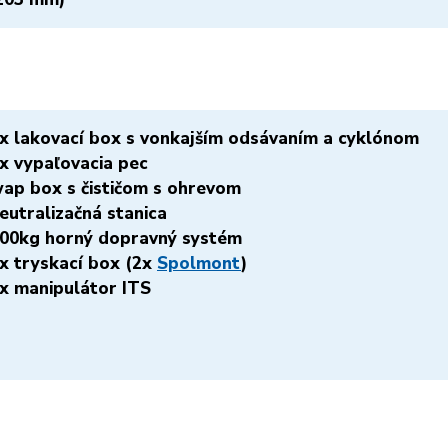
x lakovací box s vonkajším odsávaním a cyklónom
x vypaľovacia pec
ap box s čističom s ohrevom
eutralizačná stanica
00kg horný dopravný systém
x tryskací box (2x
Spolmont
)
x manipulátor ITS