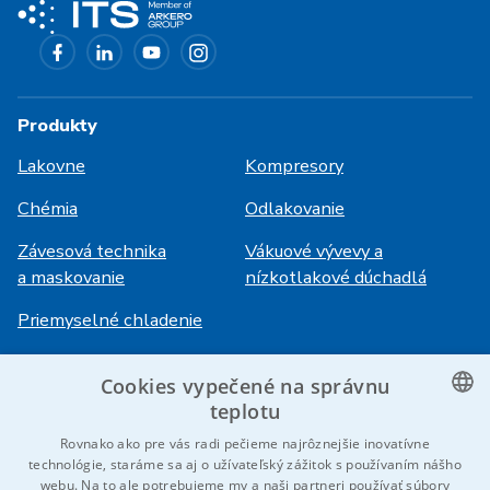
Produkty
Lakovne
Kompresory
Chémia
Odlakovanie
Závesová technika
Vákuové vývevy a
a maskovanie
nízkotlakové dúchadlá
Priemyselné chladenie
Cookies vypečené na správnu
Prihlásenie
Služby
teplotu
HiVision
O ITS
CZECH
Rovnako ako pre vás radi pečieme najrôznejšie inovatívne
technológie, staráme sa aj o užívateľský zážitok s používaním nášho
Technické listy
Kariéra
ENGLISH
webu. Na to ale potrebujeme my a naši partneri používať súbory