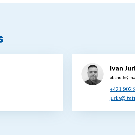
s
Ivan Ju
obchodný ma
+421 902 
jurka@itst