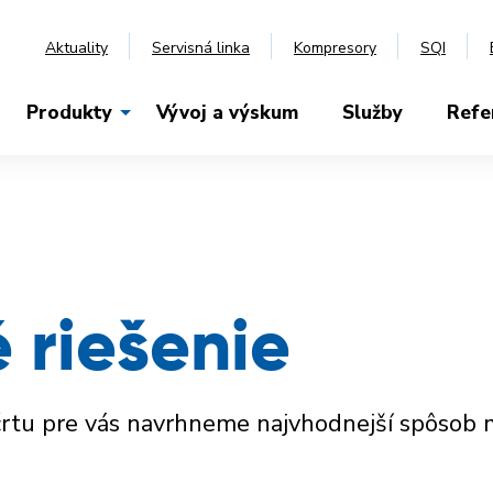
Aktuality
Servisná linka
Kompresory
SQI
Produkty
Vývoj a výskum
Služby
Refe
 riešenie
áčrtu pre vás navrhneme najvhodnejší spôsob 