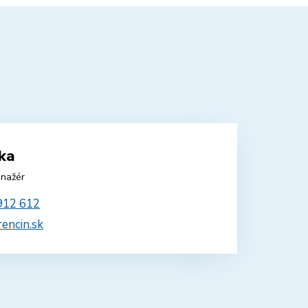
rka
nažér
912 612
rencin.sk