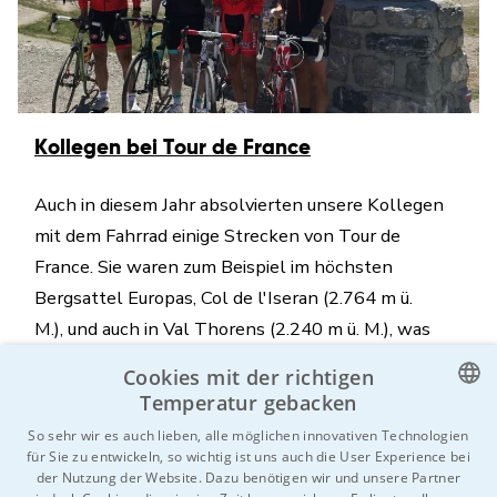
Kollegen bei Tour de France
Auch in diesem Jahr absolvierten unsere Kollegen
mit dem Fahrrad einige Strecken von Tour de
France. Sie waren zum Beispiel im höchsten
Bergsattel Europas, Col de l'Iseran (2.764 m ü.
M.), und auch in Val Thorens (2.240 m ü. M.), was
vermutlich der Schauplatz des vorletzten
Cookies mit der richtigen
Renntages und der entscheidenden Etappe sein
Temperatur gebacken
wird.
CZECH
So sehr wir es auch lieben, alle möglichen innovativen Technologien
für Sie zu entwickeln, so wichtig ist uns auch die User Experience bei
ENGLISH
18.07.2019
Sport
der Nutzung der Website. Dazu benötigen wir und unsere Partner