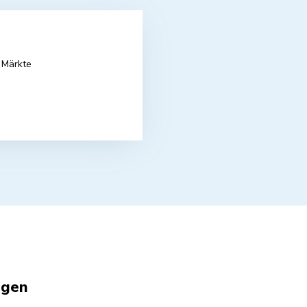
 Märkte
agen