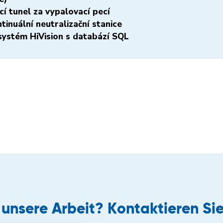
cí tunel za vypalovací pecí
tinuální neutralizační stanice
 systém HiVision s databází SQL
r unsere Arbeit? Kontaktieren Sie