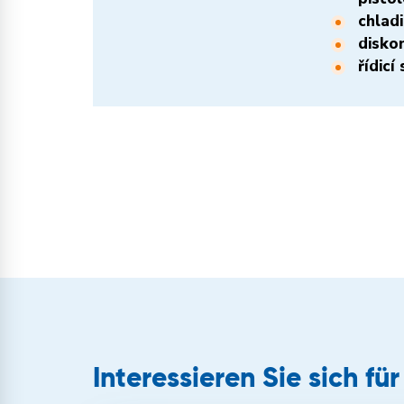
chladi
diskon
řídicí
Interessieren Sie sich fü