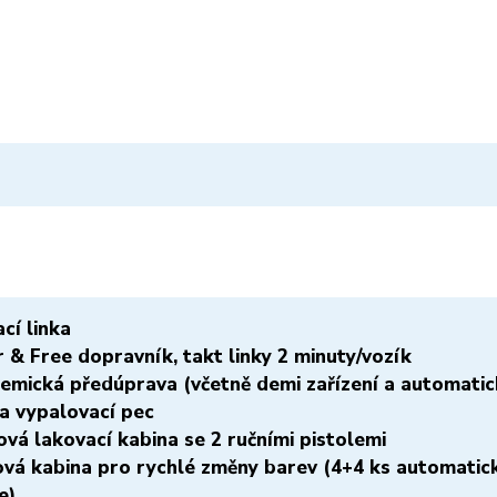
cí linka
 & Free dopravník, takt linky 2 minuty/vozík
hemická předúprava (včetně demi zařízení a automati
 a vypalovací pec
vá lakovací kabina se 2 ručními pistolemi
ová kabina pro rychlé změny barev (4+4 ks automatick
e)