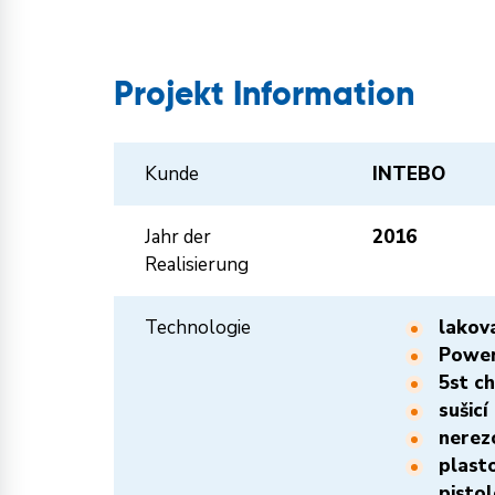
Projekt Information
Kunde
INTEBO
Jahr der
2016
Realisierung
Technologie
lakova
Power
5st c
sušicí
nerezo
plast
pistol