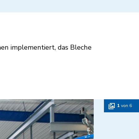
en implementiert, das Bleche
1
von
6