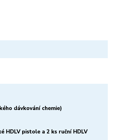
ckého dávkování chemie)
é HDLV pistole a 2 ks ruční HDLV