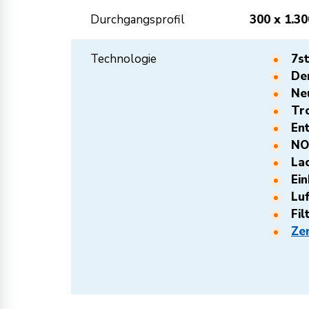
Durchgangsprofil
300 x 1.30
Technologie
7s
De
Ne
Tr
En
NO
La
Ei
Lu
Fi
Ze