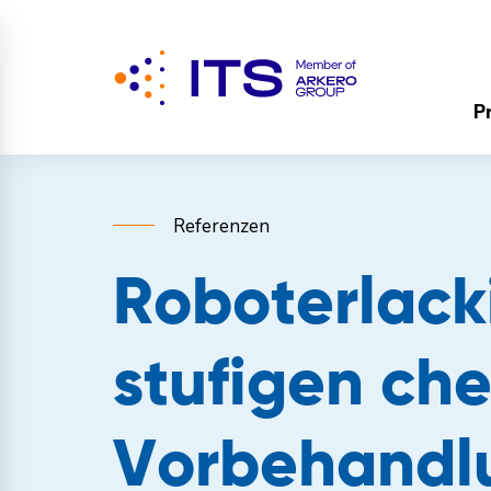
P
Referenzen
Roboterlack
stufigen ch
Vorbehandl