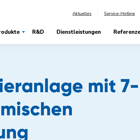
Aktuelles
Service-Hotline
rodukte
R&D
Dienstleistungen
Referenz
ieranlage mit 7-
emischen
ung