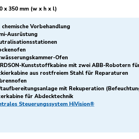
0 x 350 mm (w x h x l)
t chemische Vorbehandlung
mi-Ausrüstung
utralisationsstationen
ockenofen
twässerungskammer-Ofen
RDSON-Kunststoffkabine mit zwei
ABB-Robotern
für
ckierkabine aus rostfreiem Stahl für Reparaturen
nbrennofen
ftaufbereitungsanlage mit Rekuperation (Befeuchtun
lterkabine für Abdecktechnik
ntrales Steuerungssystem HiVision®